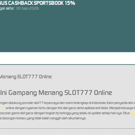
NUS CASHBACK SPORTSBOOK 15%
gal akhir:
30-Sep-2026
ng Menang SLOT777 Online
ari Ini Gampang Menang SLOT777 Online
engan didukung provider slot77 terpercaya dan resmi terlengkap di indonesia. Kami penyedia slo
n
slot
online dengan nyaman tentu dengan link slot gacor serta aplikasi anti blokir. Menjadi keluarga 
bocoran game slot gacor dengan tingkat rtp tertinggi yang selalu di update setiap hari nya. Situs
slo
i dorongan terbaru yang tidak kalah canggih oleh situs lainnya.