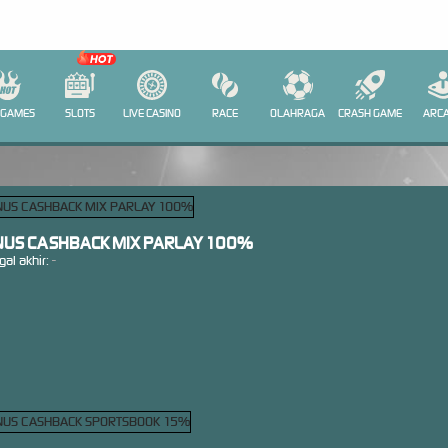
 GAMES
SLOTS
LIVE CASINO
RACE
OLAHRAGA
CRASH GAME
ARC
US CASHBACK MIX PARLAY 100%
gal akhir:
-