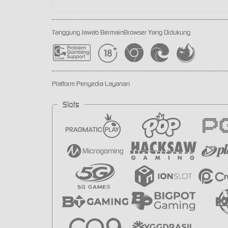
Tanggung Jawab Bermain
Browser Yang Didukung
Platform Penyedia Layanan
Slots