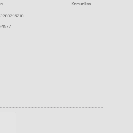
an
Komunitas
82280246210
SPIN77