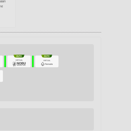
haan
ame