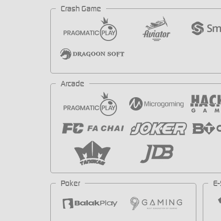
Crash Game
Arcade
Poker
E-