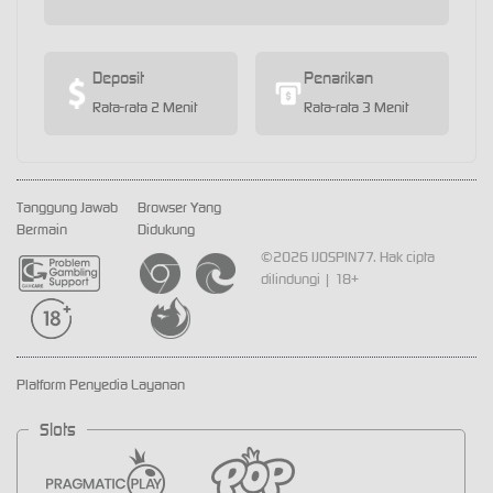
Deposit
Penarikan
Rata-rata 2 Menit
Rata-rata 3 Menit
Tanggung Jawab
Browser Yang
Bermain
Didukung
©2026 IJOSPIN77. Hak cipta
dilindungi | 18+
Platform Penyedia Layanan
Slots