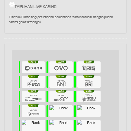
TARUHAN LIVE KASINO
Platform Pilihan bagi perusahaan-perusahaan terbaik di dunia, dengan pilihan
variasi game terbanyak