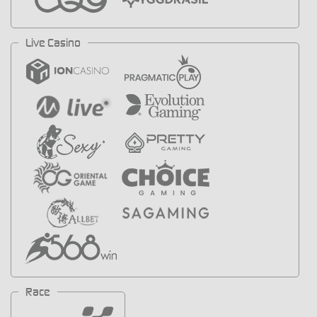
Live Casino
Race