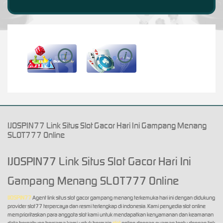
i
i
IJOSPIN77 Link Situs Slot Gacor Hari Ini Gampang Menang
SLOT777 Online
IJOSPIN77 Link Situs Slot Gacor Hari Ini
Gampang Menang SLOT777 Online
IJOSPIN77
Agent link situs slot gacor gampang menang terkemuka hari ini dengan didukung
provider slot77 terpercaya dan resmi terlengkap di indonesia. Kami penyedia slot online
memprioritaskan para anggota slot kami untuk mendapatkan kenyamanan dan keamanan