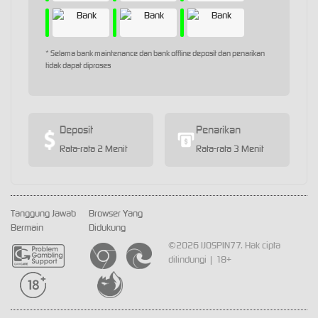
* Selama bank maintenance dan bank offline deposit dan penarikan
tidak dapat diproses
Deposit
Penarikan
Rata-rata 2 Menit
Rata-rata 3 Menit
Tanggung Jawab
Browser Yang
Bermain
Didukung
©2026 IJOSPIN77. Hak cipta
dilindungi | 18+