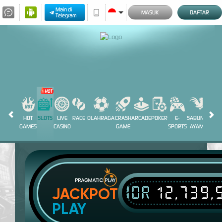
Main di
MASUK
DAFTAR
Telegram
HOT
SLOTS
LIVE
RACE
OLAHRAGA
CRASH
ARCADE
POKER
E-
SABUNG
PROM
GAMES
CASINO
GAME
SPORTS
AYAM
IDR
12,739,
JACKPOT
PLAY