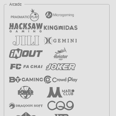
Arcade