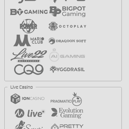
Live Casino