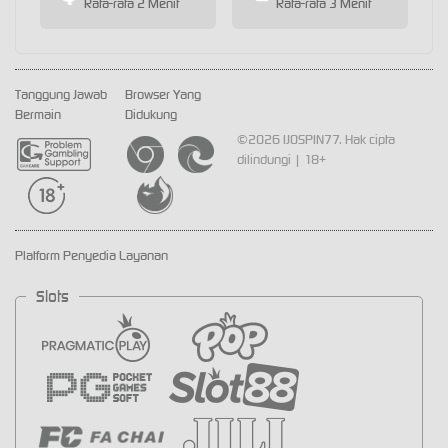
Rata-rata 2 Menit
Rata-rata 3 Menit
Tanggung Jawab
Browser Yang
Bermain
Didukung
©2026 IJOSPIN77. Hak cipta
dilindungi | 18+
Platform Penyedia Layanan
Slots