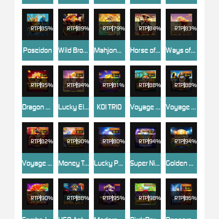
RTP
85%
RTP
89%
RTP
79%
RTP
84%
RTP
83%
Poseidon
Wild Bronco
Mahjong Wins
Horse of Bounty
Ways of the Holy Horse
RTP
95%
RTP
94%
RTP
81%
RTP
88%
RTP
88%
Dragon Soar
Lucky Elephant X-Huge
KOI TRIO
Voyage of Blast Raider X-Lock
Voyage of Cryo Gunner X-Lock
RTP
82%
RTP
90%
RTP
80%
RTP
94%
RTP
94%
Voyage of Daring Queen X-Lock
Money Tree - Hyper Wild
Lucky Pearl
Super Niubi Fortune X-Huge
Golden Goal
RTP
90%
RTP
88%
RTP
95%
RTP
98%
RTP
86%