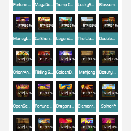
Fortune Treasure
MayaGoldCrazy
Trump Card
LuckySeven
Blossom of Wealth
RTP
98%
RTP
83%
RTP
85%
RTP
89%
RTP
84%
Moneybags Man 2
CaiShen Coming
Legendary5
The Llama Adventure
DoubleWilds
RTP
88%
RTP
91%
RTP
94%
RTP
86%
RTP
86%
OrientAnimals
Flirting Scholar Tang
GoldenDisco
Mahjong
Beauty And The Kingdom
RTP
87%
RTP
88%
RTP
94%
RTP
89%
RTP
94%
OpenSesameII
Fortune Neko
DragonsGate
Elemental Link Fire
Spindrift
RTP
92%
RTP
85%
RTP
87%
RTP
86%
RTP
91%