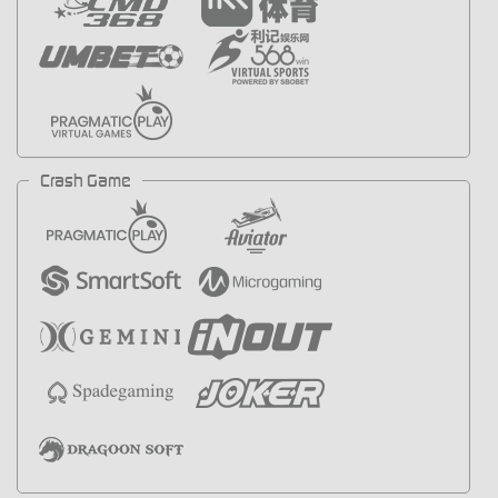
Crash Game