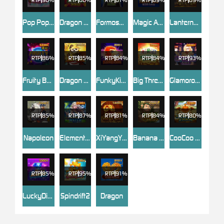
Pop Pop Candy
Dragon Soar - Hyper Wild
Formosa Bear
Magic Ace WILD LOCK
LanternWealth
RTP
86%
RTP
85%
RTP
84%
RTP
84%
RTP
93%
Fruity Bonanza
Dragon Warrior
FunkyKingKong
Big Three Dragons
Glamorous Girl
RTP
85%
RTP
87%
RTP
81%
RTP
84%
RTP
80%
Napoleon
Elemental Link Water
XiYangYang
Banana Saga
CooCoo Farm
RTP
85%
RTP
95%
RTP
91%
LuckyDiamond
Spindrift2
Dragon