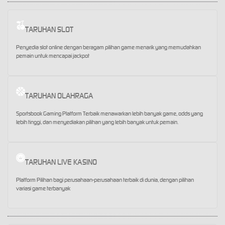
TARUHAN SLOT
Penyedia slot online dengan beragam pilihan game menarik yang memudahkan
pemain untuk mencapai jackpot
TARUHAN OLAHRAGA
Sportsbook Gaming Platform Terbaik menawarkan lebih banyak game, odds yang
lebih tinggi, dan menyediakan pilihan yang lebih banyak untuk pemain.
TARUHAN LIVE KASINO
Platform Pilihan bagi perusahaan-perusahaan terbaik di dunia, dengan pilihan
variasi game terbanyak