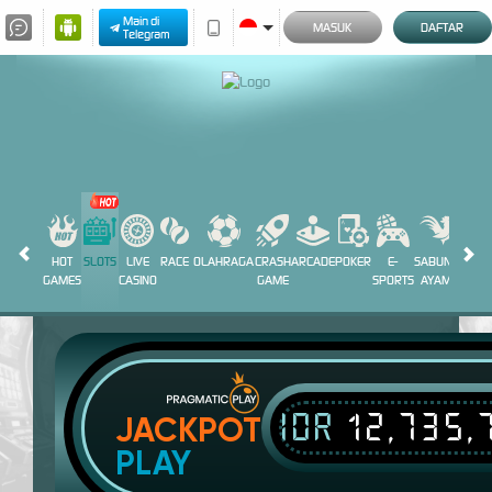
Main di
MASUK
DAFTAR
Telegram
HOT
SLOTS
LIVE
RACE
OLAHRAGA
CRASH
ARCADE
POKER
E-
SABUNG
PROM
GAMES
CASINO
GAME
SPORTS
AYAM
IDR
12,735,
JACKPOT
PLAY