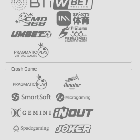
Crash Game