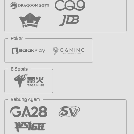
Poker
E-Sports
Sabung Ayam