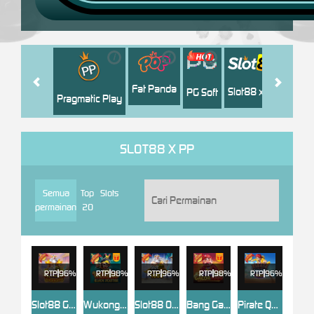
i
i
i
i
i
Facha
Fat Panda
Slot88 x PP
PG Soft
Pragmatic Play
SLOT88 X PP
Semua
Top
Slots
permainan
20
RTP
96%
RTP
98%
RTP
96%
RTP
98%
RTP
96%
Slot88 Gates of Olympus Super Scatter
Wukong - Black Scatter
Slot88 Olympus 1000
Bang Gacor 1000
Pirate Quest 1000