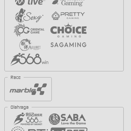
Race
Olahraga