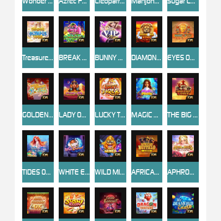
Wonder Ace
Aztec Fortune
Cleopatra's Fortune Ways
Mahjong Dragon Ways
Sugar Candy Bonanza
Treasures of Olympus 1000
BREAK THE BANK
BUNNY VIP NIGHT
DIAMOND KING
EYES OF RA
GOLDEN FORTUNE HORSE
LADY OF RA
LUCKY TIGER
MAGIC PEARLS
THE BIG THE FAT THE UGLY
TIDES OF FORTUNE
WHITE ELEPHANT
WILD MINER
AFRICAN BUFFALO 5000
APHRODITE’S BLESSING