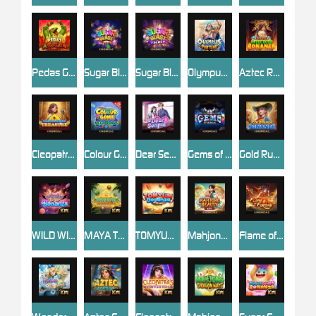
Pedas Gila
Sugar Blast
Sugar Blast Frenzy
Olympus Fortune
Aztec Rush Bonanza
Cleopatra's Treasure
Colour Game Mega Bonus
Dear Senpai
Gems of Valhalla
Gold Rush Bonanza
WILD WITCH SUGAR BONANZA
MAYA TEMPLE OF FORTUNE
TOMYUM BONANZA
Mahjong Beauty
Flame of Fortune