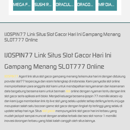
MEGA FORTUNE OX
SUSHI RUSH
DRACULA’S CASTLE BANQUET
DRAGON FORTUNE
MR DIAMOND DELUXE
IJOSPIN77 Link Situs Slot Gacor Hari Ini Gampang Menang
SLOT777 Online
IJOSPIN77 Link Situs Slot Gacor Hari Ini
Gampang Menang SLOT777 Online
IJOSPIN77
Agent link situs slot gacor gampang menang terkemuka hari ini dengan didukung
provider slot77 terpercaya dan resmi terlengkap di indonesia. Kami penyedia slot online
memprioritaskan para anggota slot kami untuk mendapatkan kenyamanan dan keamanan
data bergabung bersama kami untuk bermain
slot
online dengan nyaman tentu dengan link
slot gacor serta aplikasi anti blokir. Menjadi keluarga bersama ijospin 77 memiliki akses vip
dan kami juga memberikan link rtp live slot yang selalu update setiap detiknya tentu ini juga
merupakan salah satu bocoran game slot gacor dengan tingkat rtp tertinggi yang selalu di
update setiap hari nya. Situs
slot gacor
mempunyai link slot gacor hari ini terbaru yang
mudah jackpot sampai muncrat dengan analisa terbaik dari seo slot nomor 1 memiliki
inovasi dorongan terbaru yang tidak kalah canggih oleh situs lainnya.