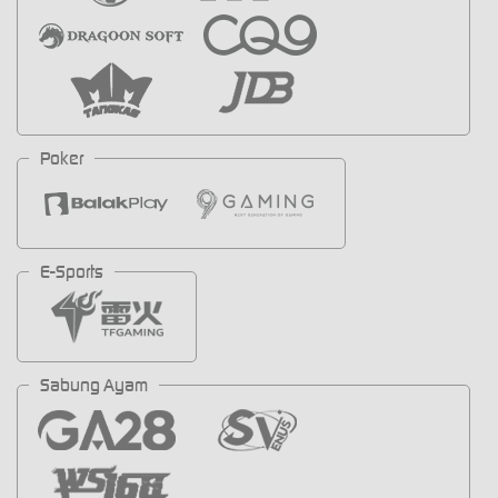
Poker
E-Sports
Sabung Ayam