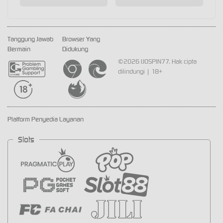
Tanggung Jawab
Browser Yang
Bermain
Didukung
©2026 IJOSPIN77. Hak cipta
dilindungi | 18+
Platform Penyedia Layanan
Slots