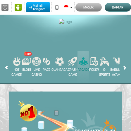
Main di
MASUK
DAFTAR
Telegram
HOT
SLOTS
LIVE
RACE
OLAHRAGA
CRASH
ARCADE
POKER
E-
SABUNG
PROM
GAMES
CASINO
GAME
SPORTS
AYAM