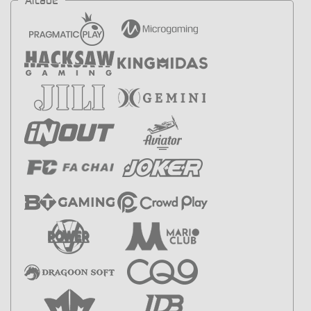
Arcade