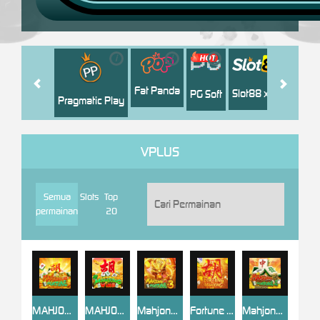
i
i
i
i
i
Facha
Fat Panda
Slot88 x PP
PG Soft
Pragmatic Play
VPLUS
Semua
Slots
Top
permainan
20
MAHJONG FORTUNE
MAHJONG WINS
Mahjong Fortune 3
Fortune Mahjong
Mahjong Fortune 2: Dragon Riches