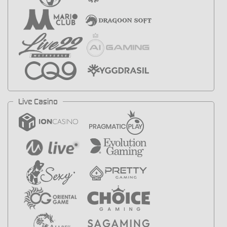
Live Casino