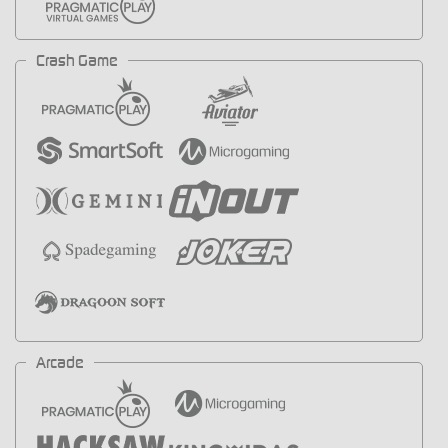
Crash Game
Arcade