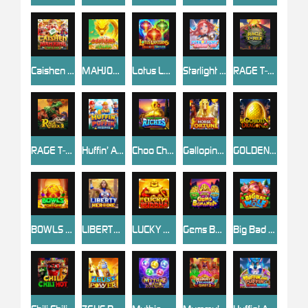
Caishen Mahjong: Triple Luck
MAHJONG BONUS
Lotus Lanterns: Dragon's Fortune
Starlight Princess 2000
RAGE T-REX
RAGE T-REX 2
Huffin’ And Puffin’ Rising
Choo Choo Riches
Galloping Horse Fortune
GOLDEN DRAGON EGG
BOWLS OF FORTUNE
LIBERTY HEROINER
LUCKY BUDDHA
Gems Bonanza
Big Bad Wolf