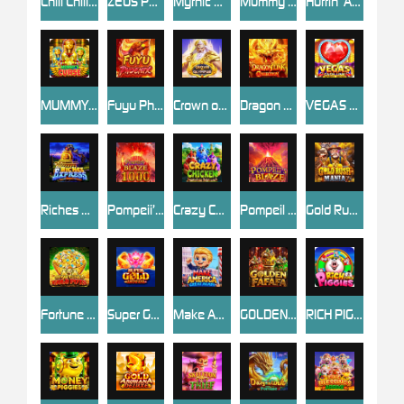
Chili Chili Hot
ZEUS POWER
Mythic Gems: Five Realms
Mummy’s Treasure Quest 2
Huffin’ And Puffin’ Ultra Wheel
MUMMY'S CURSE
Fuyu Phoenix
Crown of Olympus
Dragon Link Collection
VEGAS CASH LINK
Riches Express
Pompeii’s Blaze 1000
Crazy Chicken
Pompeil Blaze
Gold Rush Mania
Fortune Gold Pots
Super Gold Arowana
Make America Great Again
GOLDEN FAFAFA
RICH PIGGIES WORLD