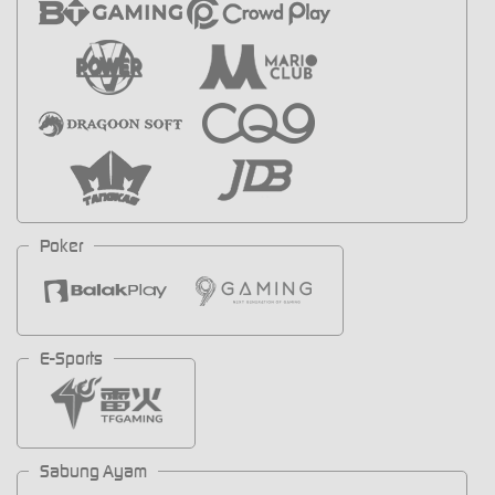
Poker
E-Sports
Sabung Ayam