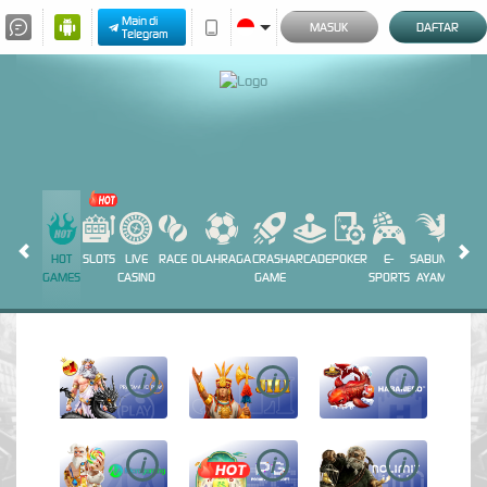
Main di
MASUK
DAFTAR
Telegram
HOT
SLOTS
LIVE
RACE
OLAHRAGA
CRASH
ARCADE
POKER
E-
SABUNG
PROM
GAMES
CASINO
GAME
SPORTS
AYAM
i
i
i
i
i
i