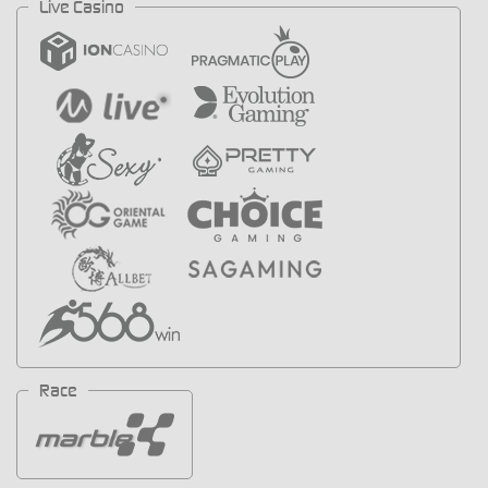
Live Casino
Race