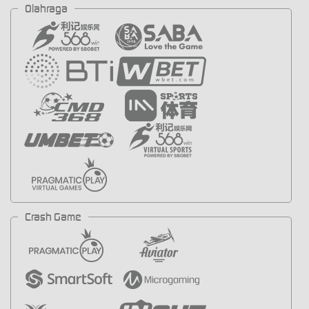
Olahraga
Crash Game