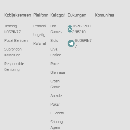
Kebijaksanaan
Platform
Kategori
Dukungan
Komunitas
Tentang
Promosi
Hot
+6282280
IJOSPIN77
Games
246210
Loyalty
Pusat Bantuan
Slots
@IJOSPIN7
Referral
7
Syarat dan
Live
Ketentuan
Casino
Responsible
Race
Gambling
Olahraga
Crash
Game
Arcade
Poker
E-Sports
Sabung
Ayam