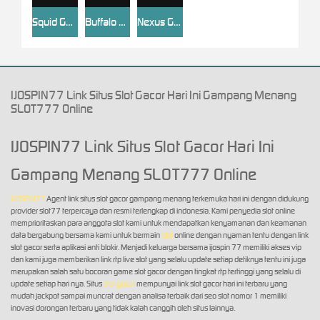
Squid Game 2: Mukunghwa
Buffalo Rush HIGHROLLER
Nexus Gift Delight
IJOSPIN77 Link Situs Slot Gacor Hari Ini Gampang Menang
SLOT777 Online
IJOSPIN77 Link Situs Slot Gacor Hari Ini
Gampang Menang SLOT777 Online
IJOSPIN77
Agent link situs slot gacor gampang menang terkemuka hari ini dengan didukung
provider slot77 terpercaya dan resmi terlengkap di indonesia. Kami penyedia slot online
memprioritaskan para anggota slot kami untuk mendapatkan kenyamanan dan keamanan
data bergabung bersama kami untuk bermain
slot
online dengan nyaman tentu dengan link
slot gacor serta aplikasi anti blokir. Menjadi keluarga bersama ijospin 77 memiliki akses vip
dan kami juga memberikan link rtp live slot yang selalu update setiap detiknya tentu ini juga
merupakan salah satu bocoran game slot gacor dengan tingkat rtp tertinggi yang selalu di
update setiap hari nya. Situs
slot gacor
mempunyai link slot gacor hari ini terbaru yang
mudah jackpot sampai muncrat dengan analisa terbaik dari seo slot nomor 1 memiliki
inovasi dorongan terbaru yang tidak kalah canggih oleh situs lainnya.