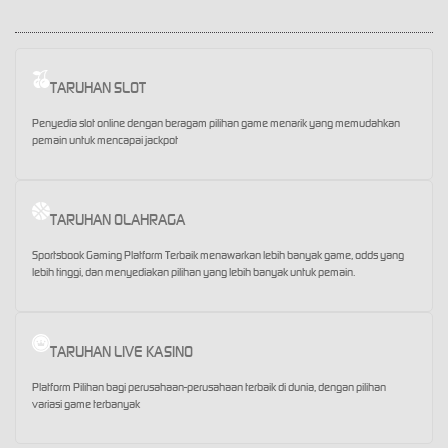
TARUHAN SLOT
Penyedia slot online dengan beragam pilihan game menarik yang memudahkan
pemain untuk mencapai jackpot
TARUHAN OLAHRAGA
Sportsbook Gaming Platform Terbaik menawarkan lebih banyak game, odds yang
lebih tinggi, dan menyediakan pilihan yang lebih banyak untuk pemain.
TARUHAN LIVE KASINO
Platform Pilihan bagi perusahaan-perusahaan terbaik di dunia, dengan pilihan
variasi game terbanyak