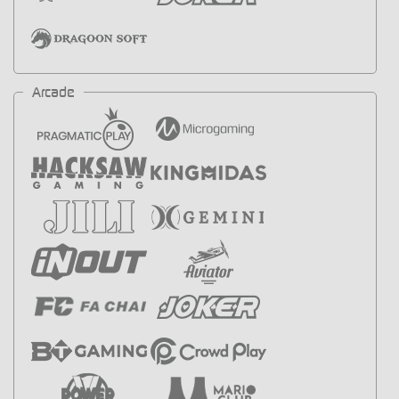
Arcade