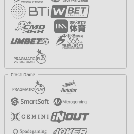
Crash Game