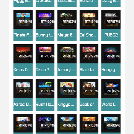
Piggy Bank Gold 2
LABUBU: Fall In Wild
Zeustrike Xmas
Buffalo Rush
Crazy Bounty: Jackpot
RTP
84%
RTP
90%
RTP
92%
RTP
84%
RTP
87%
Pinata Fest
Bunny to the Moon
Maya: Elemental Totem 2
Cai Shen Fortune
PUBG2
RTP
94%
RTP
87%
RTP
83%
RTP
92%
RTP
87%
Xmas Gift Delight
Disco 777
Jumanji Bonanza
BlackJack21
Hungry Slime
RTP
81%
RTP
88%
RTP
88%
RTP
82%
RTP
82%
Aztec: Bonus Hunt 2 Xmas
Rush Hour Gold
Kingyo Riches
Book of Safari
World Cup Final
RTP
87%
RTP
84%
RTP
93%
RTP
83%
RTP
89%