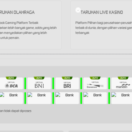
RUHAN OLAHRAGA
TARUHAN LIVE KASINO
ook Gaming Platform Terbaik
Platform Pilihan bagi perusahaan-perusa
kan lebih banyak game, odds yang lebih
terbaik di dunia, dengan pilihan variasi g
 dan menyediakan pilihan yang lebih
terbanyak
untuk pemain.
an tidak dapat diproses