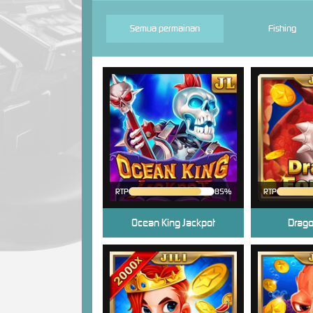
Semua permainan
Fishing
RTP
85%
RTP
Ocean King Jackpot
Drago