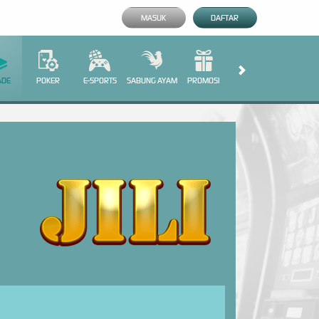
MASUK
DAFTAR
ADE
POKER
E-SPORTS
SABUNG AYAM
PROMOSI