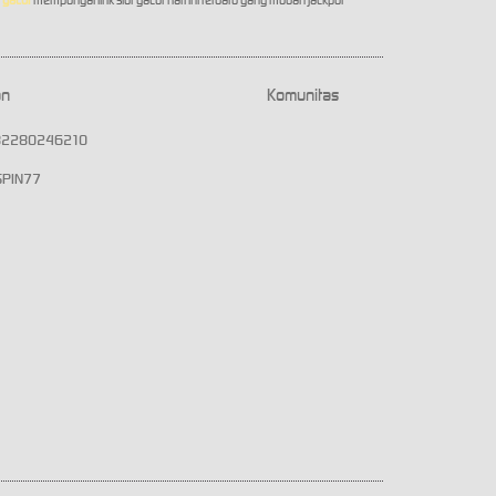
t gacor
mempunyai link slot gacor hari ini terbaru yang mudah jackpot
an
Komunitas
82280246210
SPIN77