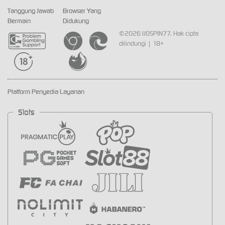
Tanggung Jawab
Browser Yang
Bermain
Didukung
©2026 IJOSPIN77. Hak cipta
dilindungi | 18+
Platform Penyedia Layanan
Slots