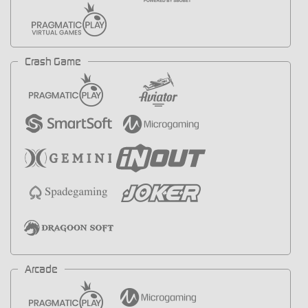
Crash Game
Arcade