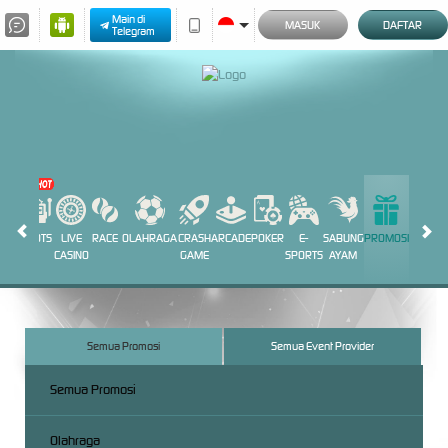
Main di
MASUK
DAFTAR
Telegram
OT
SLOTS
LIVE
RACE
OLAHRAGA
CRASH
ARCADE
POKER
E-
SABUNG
PROMOSI
MES
CASINO
GAME
SPORTS
AYAM
Semua Promosi
Semua Event Provider
Semua Promosi
Olahraga