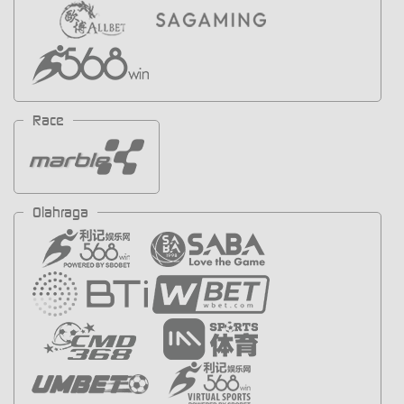
Race
Olahraga