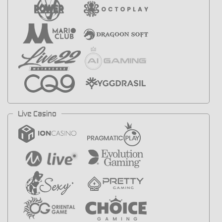
Live Casino