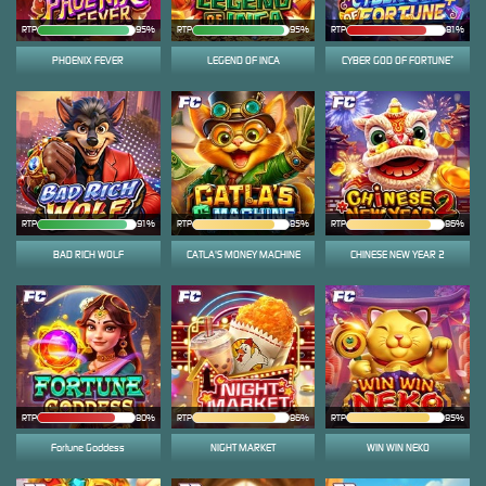
RTP
95%
RTP
95%
RTP
81%
PHOENIX FEVER
LEGEND OF INCA
CYBER GOD OF FORTUNE⁺
RTP
91%
RTP
85%
RTP
86%
BAD RICH WOLF
CATLA'S MONEY MACHINE
CHINESE NEW YEAR 2
RTP
80%
RTP
86%
RTP
85%
Fortune Goddess
NIGHT MARKET
WIN WIN NEKO