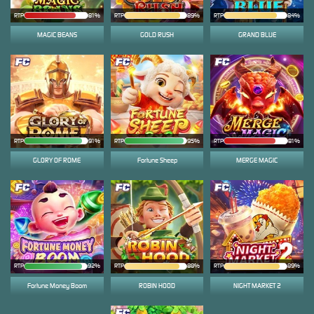
RTP
81%
RTP
89%
RTP
84%
MAGIC BEANS
GOLD RUSH
GRAND BLUE
RTP
91%
RTP
95%
RTP
81%
GLORY OF ROME
Fortune Sheep
MERGE MAGIC
RTP
92%
RTP
88%
RTP
89%
Fortune Money Boom
ROBIN HOOD
NIGHT MARKET 2