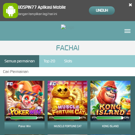
×
IJOSPIN77 Aplikasi Mobile
UNDUH
Jangan tampilkan lagi hari ini
FACHAI
Semua permainan
Top 20
Slots
RTP
98%
RTP
97%
RTP
93%
Poker Win
MUSCLE FORTUNE CAT
KONG ISLAND