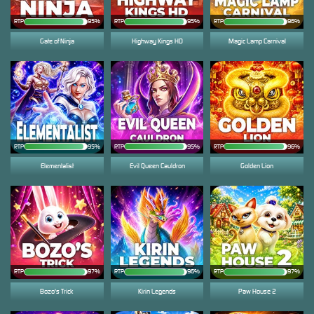
RTP
95%
RTP
95%
RTP
96%
Gate of Ninja
Highway Kings HD
Magic Lamp Carnival
RTP
95%
RTP
95%
RTP
96%
Elementalist
Evil Queen Cauldron
Golden Lion
RTP
97%
RTP
96%
RTP
97%
Bozo's Trick
Kirin Legends
Paw House 2