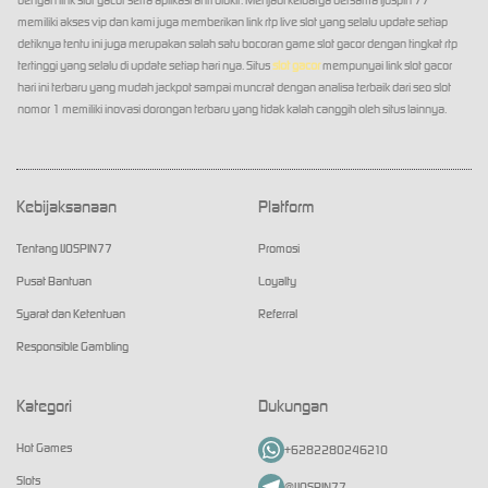
memiliki akses vip dan kami juga memberikan link rtp live slot yang selalu update setiap
detiknya tentu ini juga merupakan salah satu bocoran game slot gacor dengan tingkat rtp
tertinggi yang selalu di update setiap hari nya. Situs
slot gacor
mempunyai link slot gacor
hari ini terbaru yang mudah jackpot sampai muncrat dengan analisa terbaik dari seo slot
nomor 1 memiliki inovasi dorongan terbaru yang tidak kalah canggih oleh situs lainnya.
Kebijaksanaan
Platform
Tentang IJOSPIN77
Promosi
Pusat Bantuan
Loyalty
Syarat dan Ketentuan
Referral
Responsible Gambling
Kategori
Dukungan
Hot Games
+6282280246210
Slots
@IJOSPIN77