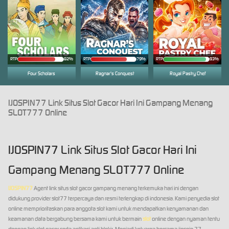
RTP
82%
RTP
79%
RTP
93%
Four Scholars
Ragnar's Conquest
Royal Pastry Chef
IJOSPIN77 Link Situs Slot Gacor Hari Ini Gampang Menang
SLOT777 Online
IJOSPIN77 Link Situs Slot Gacor Hari Ini
Gampang Menang SLOT777 Online
IJOSPIN77
Agent link situs slot gacor gampang menang terkemuka hari ini dengan
didukung provider slot77 terpercaya dan resmi terlengkap di indonesia. Kami penyedia slot
online memprioritaskan para anggota slot kami untuk mendapatkan kenyamanan dan
keamanan data bergabung bersama kami untuk bermain
slot
online dengan nyaman tentu
dengan link slot gacor serta aplikasi anti blokir. Menjadi keluarga bersama ijospin 77