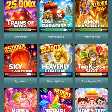
RTP
96%
RTP
90%
RTP
95%
Trains of India
Lost Paradise 2
Amon Ra's Relic
RTP
81%
RTP
80%
RTP
89%
Sky Lantern
Heavenly Fortune
Three Kingdoms Slot