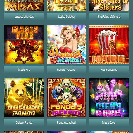
Legacy of Midas
Lucky Goldbar
The Fates of Sisters
Magic Fire
Hottie’s Vacation
Pop Popcorns
Golden Panda
Panda’s Jackpot
Mega Cave