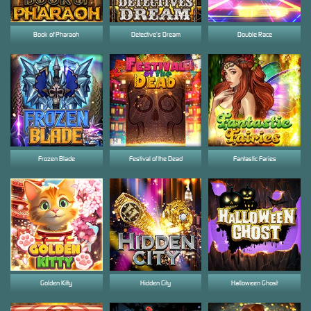
Book of Pharaoh
Detective’s Dream
Double Race
Frozen Blade
Festival of the Dead
Fantastic Faries
Golden Kitty
Hidden City
Halloween Ghost