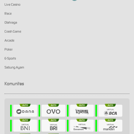
Live Casino
Race
Olahraga
Crash Game
Arcade
Poker
E-Sports
Sabung Ayam
Komunitas