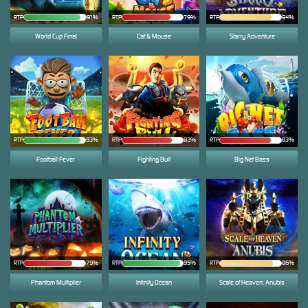
RTP
91%
RTP
79%
RTP
84%
World Cup Final
Cat & Mouse
Starry Adventure
RTP
93%
RTP
82%
RTP
83%
Football Fever
Fighting Bull
Big Net Bass
RTP
79%
RTP
95%
RTP
86%
Phantom Multiplier
Infinity Ocean
Scale of Heaven: Anubis