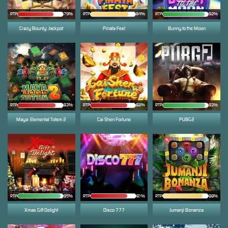
RTP
79%
RTP
84%
RTP
92%
Crazy Bounty: Jackpot
Pinata Fest
Bunny to the Moon
RTP
83%
RTP
82%
RTP
93%
Maya: Elemental Totem 2
Cai Shen Fortune
PUBG2
RTP
95%
RTP
81%
RTP
88%
Xmas Gift Delight
Disco 777
Jumanji Bonanza