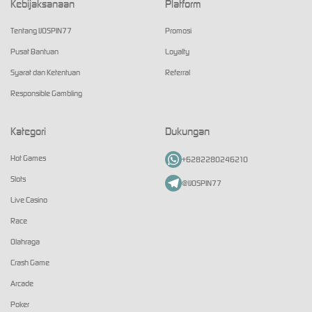
Kebijaksanaan
Platform
Tentang IJOSPIN77
Promosi
Pusat Bantuan
Loyalty
Syarat dan Ketentuan
Referral
Responsible Gambling
Kategori
Dukungan
Hot Games
+6282280246210
Slots
@IJOSPIN77
Live Casino
Race
Olahraga
Crash Game
Arcade
Poker