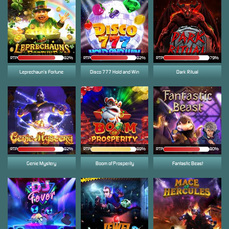
RTP
82%
RTP
82%
RTP
79%
Leprechaun’s Fortune
Disco 777 Hold and Win
Dark Ritual
RTP
82%
RTP
88%
RTP
80%
Genie Mystery
Boom of Prosperity
Fantastic Beast