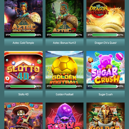
RTP
98%
RTP
97%
RTP
97%
Aztec: Gold Temple
Aztec: Bonus Hunt 2
Dragon Chi’s Quest
RTP
96%
RTP
98%
RTP
95%
Slotto 4D
Golden Football
Sugar Crush