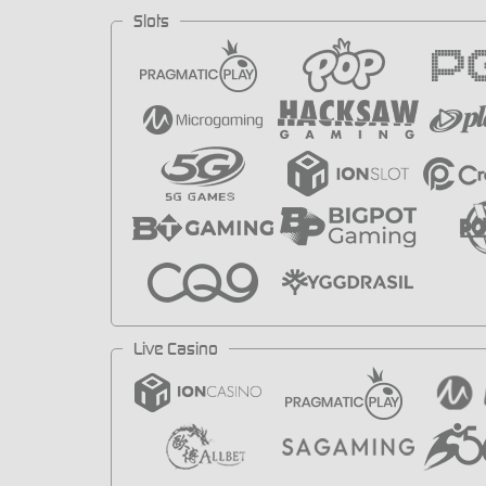
Slots
Live Casino