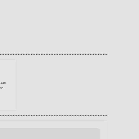
haan
ame