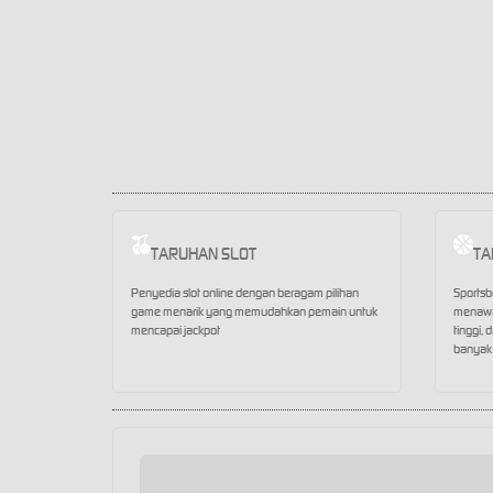
TARUHAN SLOT
TA
Penyedia slot online dengan beragam pilihan
Sportsb
game menarik yang memudahkan pemain untuk
menawar
mencapai jackpot
tinggi,
banyak 