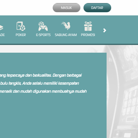
MASUK
DAFTAR
ADE
POKER
E-SPORTS
SABUNG AYAM
PROMOSI
g terpercaya dan berkualitas. Dengan berbagai
 bulu tangkis, Anda selalu memiliki kesempatan
ng menarik dan mudah digunakan membuatnya mudah