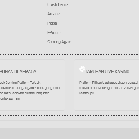
Crash Game
Arcade
Poker
E-Sports
Sabung Ayam
RUHAN OLAHRAGA
TARUHAN LIVE KASINO
ook Gaming Platform Terbaik
Platform Pilihan bagi perusahaan-perusa
kan lebih banyak game, odds yang lebih
terbaik di dunia, dengan pilihan variasi g
 dan menyediakan pilihan yang lebih
terbanyak
untuk pemain.