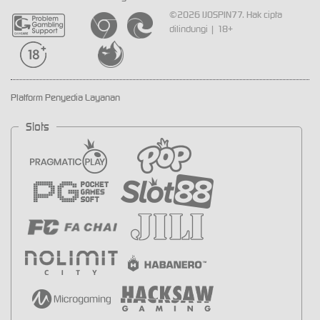
©2026 IJOSPIN77. Hak cipta
dilindungi | 18+
Platform Penyedia Layanan
Slots