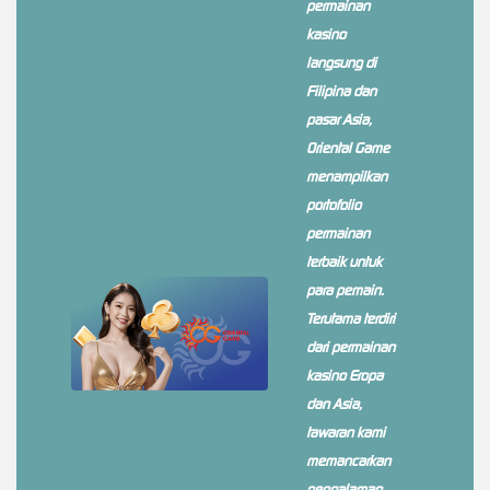
permainan
kasino
langsung di
Filipina dan
pasar Asia,
Oriental Game
menampilkan
portofolio
permainan
terbaik untuk
para pemain.
Terutama terdiri
dari permainan
kasino Eropa
dan Asia,
tawaran kami
memancarkan
pengalaman