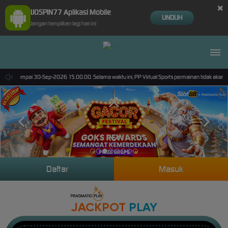
×
IJOSPIN77 Aplikasi Mobile
UNDUH
Jangan tampilkan lagi hari ini
00.00 sampai 30-Sep-2026 15.00.00. Selama waktu ini, PP Virtual Sports permainan tidak akan 
Daftar
Masuk
JACKPOT
PLAY