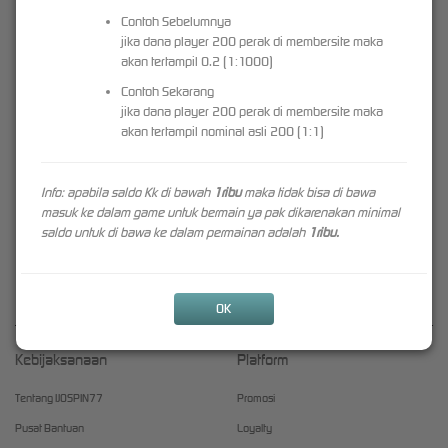
IJOSPIN77 Link Situs Slot Gacor Hari Ini
Contoh Sebelumnya
jika dana player 200 perak di membersite maka
Gampang Menang SLOT777 Online
akan tertampil 0.2 (1:1000)
Contoh Sekarang
IJOSPIN77
Agent link situs slot gacor gampang menang terkemuka hari ini dengan
jika dana player 200 perak di membersite maka
didukung provider slot77 terpercaya dan resmi terlengkap di indonesia. Kami penyedia slot
akan tertampil nominal asli 200 (1:1)
online memprioritaskan para anggota slot kami untuk mendapatkan kenyamanan dan
keamanan data bergabung bersama kami untuk bermain
slot
online dengan nyaman tentu
dengan link slot gacor serta aplikasi anti blokir. Menjadi keluarga bersama ijospin 77
memiliki akses vip dan kami juga memberikan link rtp live slot yang selalu update setiap
Info: apabila saldo Kk di bawah
1ribu
maka tidak bisa di bawa
detiknya tentu ini juga merupakan salah satu bocoran game slot gacor dengan tingkat rtp
masuk ke dalam game untuk bermain ya pak dikarenakan minimal
tertinggi yang selalu di update setiap hari nya. Situs
slot gacor
mempunyai link slot gacor
saldo untuk di bawa ke dalam permainan adalah
1ribu.
hari ini terbaru yang mudah jackpot sampai muncrat dengan analisa terbaik dari seo slot
nomor 1 memiliki inovasi dorongan terbaru yang tidak kalah canggih oleh situs lainnya.
OK
Kebijaksanaan
Platform
Tentang IJOSPIN77
Promosi
Pusat Bantuan
Loyalty