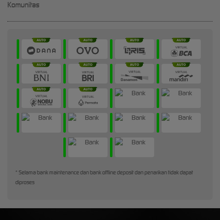
Komunitas
* Selama bank maintenance dan bank offline deposit dan penarikan tidak dapat
diproses