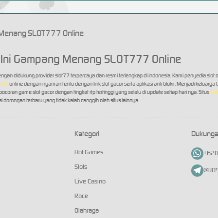
ng Menang SLOT777 Online
ari Ini Gampang Menang SLOT777 Online
engan didukung provider slot77 terpercaya dan resmi terlengkap di indonesia. Kami penyedia slo
n
slot
online dengan nyaman tentu dengan link slot gacor serta aplikasi anti blokir. Menjadi keluarga 
bocoran game slot gacor dengan tingkat rtp tertinggi yang selalu di update setiap hari nya. Situs
slo
i dorongan terbaru yang tidak kalah canggih oleh situs lainnya.
Kategori
Dukung
Hot Games
+62
Slots
@IJO
Live Casino
Race
Olahraga