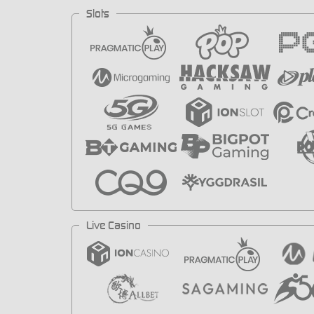
Slots
Live Casino