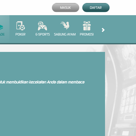
MASUK
DAFTAR
ADE
POKER
E-SPORTS
SABUNG AYAM
PROMOSI
 untuk membuktikan kecekatan Anda dalam membaca