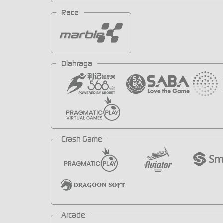
Race
Olahraga
Crash Game
Arcade