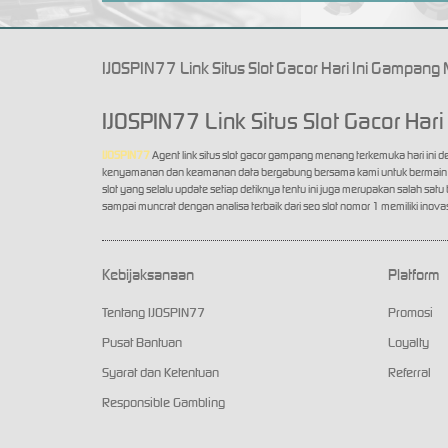
IJOSPIN77 Link Situs Slot Gacor Hari Ini Gampa
IJOSPIN77 Link Situs Slot Gacor H
IJOSPIN77
Agent link situs slot gacor gampang menang terkemuka hari ini d
kenyamanan dan keamanan data bergabung bersama kami untuk bermai
slot yang selalu update setiap detiknya tentu ini juga merupakan salah satu 
sampai muncrat dengan analisa terbaik dari seo slot nomor 1 memiliki inovas
Kebijaksanaan
Platform
Tentang IJOSPIN77
Promosi
Pusat Bantuan
Loyalty
Syarat dan Ketentuan
Referral
Responsible Gambling