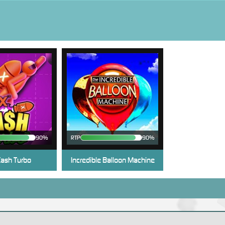
90%
RTP
90%
Cash Turbo
Incredible Balloon Machine