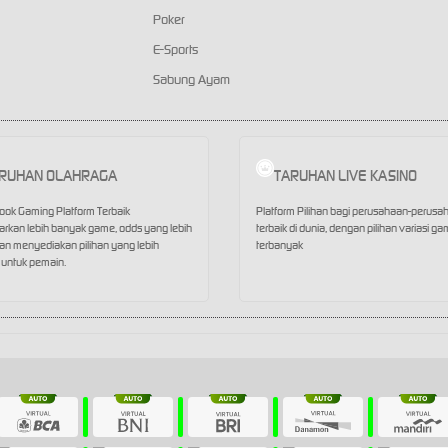
Poker
E-Sports
Sabung Ayam
RUHAN OLAHRAGA
TARUHAN LIVE KASINO
ook Gaming Platform Terbaik
Platform Pilihan bagi perusahaan-perusa
kan lebih banyak game, odds yang lebih
terbaik di dunia, dengan pilihan variasi g
 dan menyediakan pilihan yang lebih
terbanyak
untuk pemain.