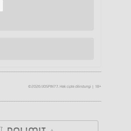
©2026 IJOSPIN77. Hak cipta dilindungi | 18+