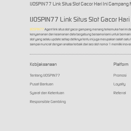
IJOSPIN77 Link Situs Slot Gacor Hari Ini Gampa
IJOSPIN77 Link Situs Slot Gacor H
IJOSPIN77
Agent link situs slot gacor gampang menang terkemuka hari ini d
kenyamanan dan keamanan data bergabung bersama kami untuk bermai
slot yang selalu update setiap detiknya tentu ini juga merupakan salah satu 
sampai muncrat dengan analisa terbaik dari seo slot nomor 1 memiliki inovas
Kebijaksanaan
Platform
Tentang IJOSPIN77
Promosi
Pusat Bantuan
Loyalty
Syarat dan Ketentuan
Referral
Responsible Gambling