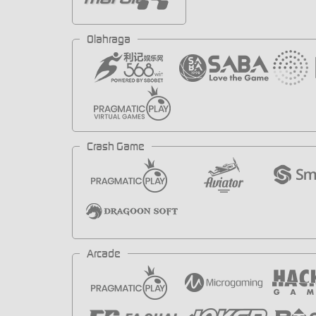
Olahraga
Crash Game
Arcade