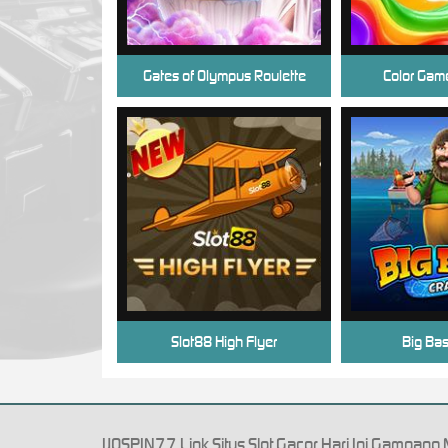
Gates of Olympus Roulette
Color Gam
Slot88 High Flyer
Big Bas
IJOSPIN77 Link Situs Slot Gacor Hari Ini Gampa