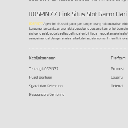
IJOSPIN77 Link Situs Slot Gacor H
IJOSPIN77
Agent link situs slot gacor gampang menang terkemuka hari ini d
kenyamanan dan keamanan data bergabung bersama kami untuk bermai
slot yang selalu update setiap detiknya tentu ini juga merupakan salah satu 
sampai muncrat dengan analisa terbaik dari seo slot nomor 1 memiliki inovas
Kebijaksanaan
Platform
Tentang IJOSPIN77
Promosi
Pusat Bantuan
Loyalty
Syarat dan Ketentuan
Referral
Responsible Gambling