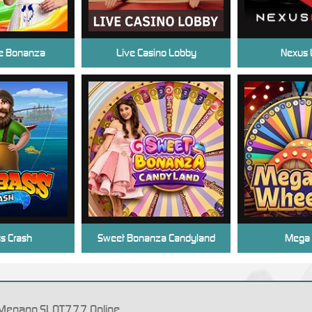
e Bonanza
Live Casino Lobby
Nexus 
s Crash
Sweet Bonanza Candyland
Mega 
ng Menang SLOT777 Online