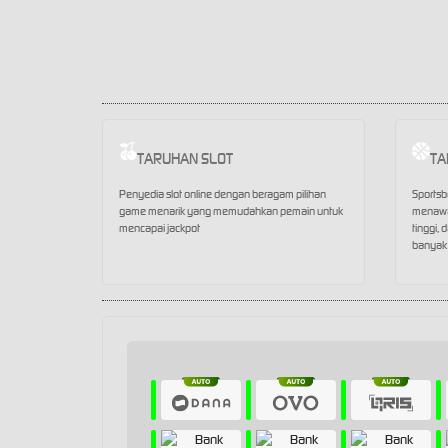
TARUHAN SLOT
TA
Penyedia slot online dengan beragam pilihan
Sportsb
game menarik yang memudahkan pemain untuk
menawar
mencapai jackpot
tinggi,
banyak 