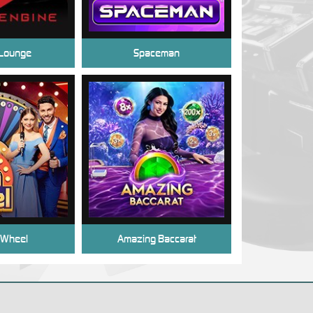
Lounge
Spaceman
Wheel
Amazing Baccarat