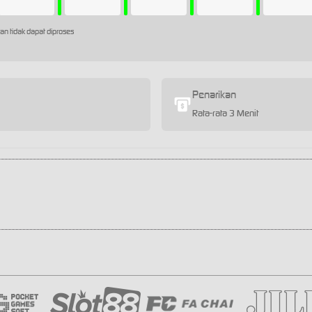
an tidak dapat diproses
Penarikan
Rata-rata 3 Menit