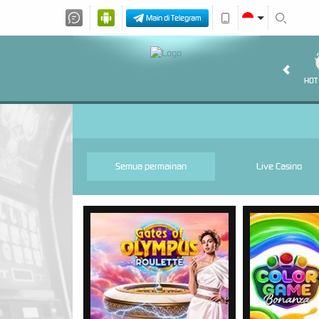
Main di Telegram
HOT
Semua permainan
Live Casino