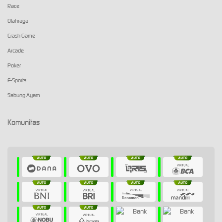
Race
Olahraga
Crash Game
Arcade
Poker
E-Sports
Sabung Ayam
Komunitas