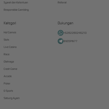
Syarat dan Ketentuan
Referral
Responsible Gambling
Kategori
Dukungan
Hot Games
+6282280246210
Slots
@IJOSPIN77
Live Casino
Race
Olahraga
Crash Game
Arcade
Poker
E-Sports
Sabung Ayam