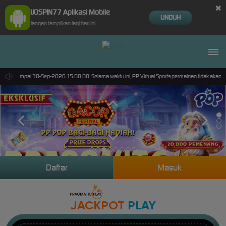
×
IJOSPIN77 Aplikasi Mobile
UNDUH
Jangan tampilkan lagi hari ini
00.00 sampai 30-Sep-2026 15.00.00. Selama waktu ini, PP Virtual Sports permainan tidak akan 
Daftar
Masuk
JACKPOT
PLAY