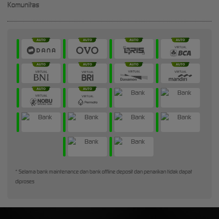
Komunitas
* Selama bank maintenance dan bank offline deposit dan penarikan tidak dapat
diproses