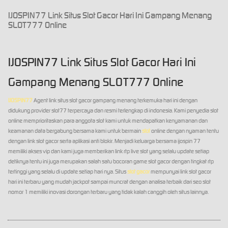
IJOSPIN77 Link Situs Slot Gacor Hari Ini Gampang Menang
SLOT777 Online
IJOSPIN77 Link Situs Slot Gacor Hari Ini
Gampang Menang SLOT777 Online
IJOSPIN77
Agent link situs slot gacor gampang menang terkemuka hari ini dengan
didukung provider slot77 terpercaya dan resmi terlengkap di indonesia. Kami penyedia slot
online memprioritaskan para anggota slot kami untuk mendapatkan kenyamanan dan
keamanan data bergabung bersama kami untuk bermain
slot
online dengan nyaman tentu
dengan link slot gacor serta aplikasi anti blokir. Menjadi keluarga bersama ijospin 77
memiliki akses vip dan kami juga memberikan link rtp live slot yang selalu update setiap
detiknya tentu ini juga merupakan salah satu bocoran game slot gacor dengan tingkat rtp
tertinggi yang selalu di update setiap hari nya. Situs
slot gacor
mempunyai link slot gacor
hari ini terbaru yang mudah jackpot sampai muncrat dengan analisa terbaik dari seo slot
nomor 1 memiliki inovasi dorongan terbaru yang tidak kalah canggih oleh situs lainnya.