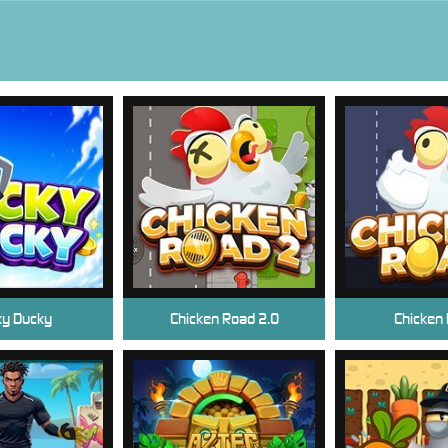
ky Ducky
Chicken Road 2.0
Chicken