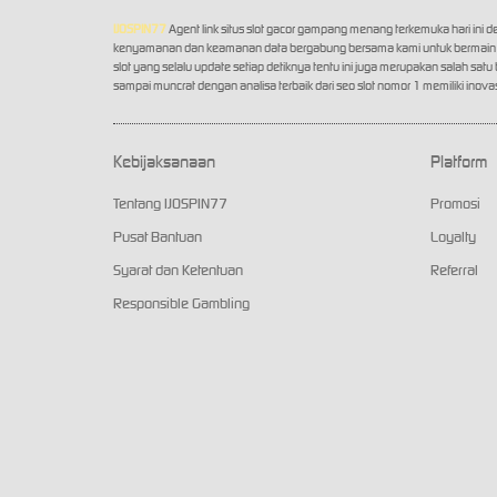
IJOSPIN77
Agent link situs slot gacor gampang menang terkemuka hari ini d
kenyamanan dan keamanan data bergabung bersama kami untuk bermai
slot yang selalu update setiap detiknya tentu ini juga merupakan salah satu 
sampai muncrat dengan analisa terbaik dari seo slot nomor 1 memiliki inovas
Kebijaksanaan
Platform
Tentang IJOSPIN77
Promosi
Pusat Bantuan
Loyalty
Syarat dan Ketentuan
Referral
Responsible Gambling