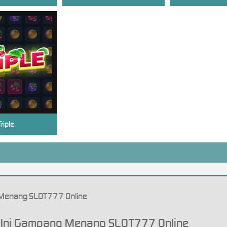
Triple
ng Menang SLOT777 Online
ari Ini Gampang Menang SLOT777 Online