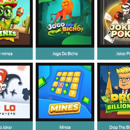
t-mines
Jogo Do Bicho
Joker P
lo Joker
Mines
Drop The Bil