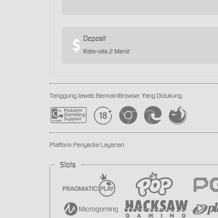
Deposit
Rata-rata 2 Menit
Tanggung Jawab Bermain
Browser Yang Didukung
Platform Penyedia Layanan
Slots