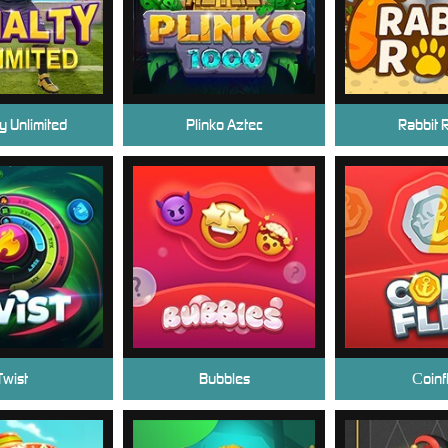
y Unlimited
Plinko Aztec
Rabbit 
Twist
Bubbles
Сoinfl