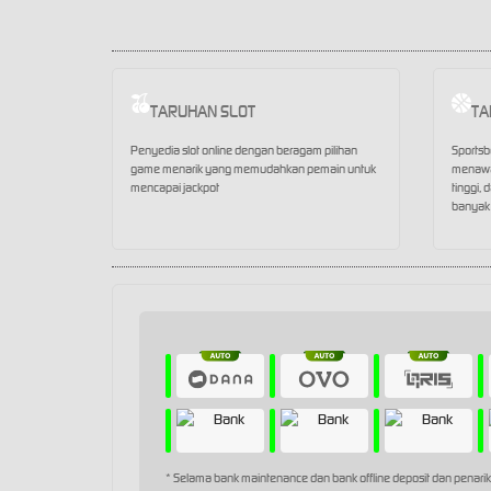
TARUHAN SLOT
TA
Penyedia slot online dengan beragam pilihan
Sportsb
game menarik yang memudahkan pemain untuk
menawar
mencapai jackpot
tinggi,
banyak 
* Selama bank maintenance dan bank offline deposit dan penarik