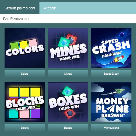
Semua permainan
Arcade
Colors
Mines
Speed Crash
Blocks
Boxes
Moneyplane