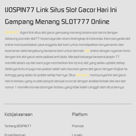
IJOSPIN77 Link Situs Slot Gacor Hari Ini
Gampang Menang SLOT777 Online
IJOSPIN77
Agent link situs slot gacor gampang menang terkemuka hari ini dengan
didukung provider slot77 terpercaya dan resmi terlengkap di indonesia. Kami penyedia slot
online memprioritaskan para anggota slot kami untuk mendapatkan kenyamanan dan
keamanan data bergabung bersama kami untuk bermain
slot
online dengan nyaman tentu
dengan link slot gacor serta aplikasi anti blokir. Menjadi keluarga bersama ijospin 77
memiliki akses vip dan kami juga memberikan link rtp live slot yang selalu update setiap
detiknya tentu ini juga merupakan salah satu bocoran game slot gacor dengan tingkat rtp
tertinggi yang selalu di update setiap hari nya. Situs
slot gacor
mempunyai link slot gacor
hari ini terbaru yang mudah jackpot sampai muncrat dengan analisa terbaik dari seo slot
nomor 1 memiliki inovasi dorongan terbaru yang tidak kalah canggih oleh situs lainnya.
Kebijaksanaan
Platform
Tentang IJOSPIN77
Promosi
Pusat Bantuan
Loyalty