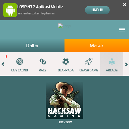
×
IJOSPIN77 Aplikasi Mobile
UNDUH
Jangan tampilkan lagi hari ini
Daftar
Masuk
S
LIVE CASINO
RACE
OLAHRAGA
CRASH GAME
ARCADE
Hacksaw