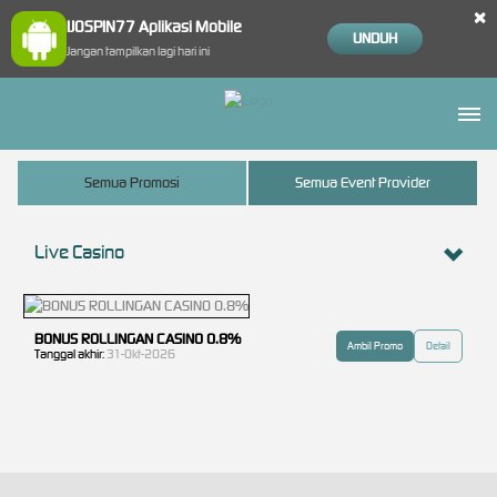
×
IJOSPIN77 Aplikasi Mobile
UNDUH
Jangan tampilkan lagi hari ini
Semua Promosi
Semua Event Provider
Live Casino
BONUS ROLLINGAN CASINO 0.8%
Ambil Promo
Detail
Tanggal akhir:
31-Okt-2026