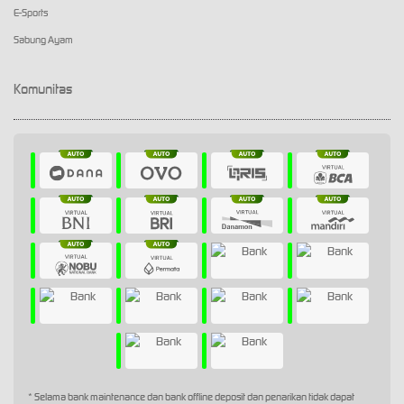
E-Sports
Sabung Ayam
Komunitas
* Selama bank maintenance dan bank offline deposit dan penarikan tidak dapat