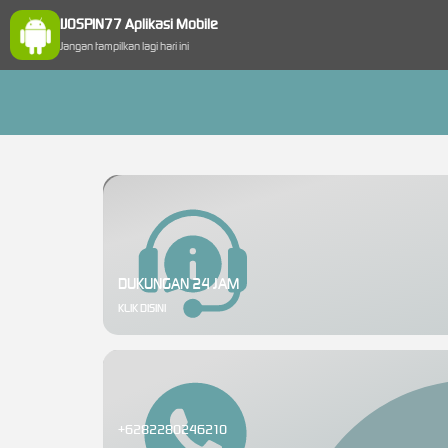
IJOSPIN77 Aplikasi Mobile
Jangan tampilkan lagi hari ini
DUKUNGAN 24 JAM
KLIK DISINI
+6282280246210