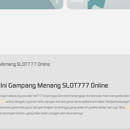
KLIK DISINI
ng Menang SLOT777 Online
ari Ini Gampang Menang SLOT777 Online
dengan didukung provider slot77 terpercaya dan resmi terlengkap di indonesia. Kami penyedia slo
n
slot
online dengan nyaman tentu dengan link slot gacor serta aplikasi anti blokir. Menjadi keluarga 
bocoran game slot gacor dengan tingkat rtp tertinggi yang selalu di update setiap hari nya. Situs
slo
i dorongan terbaru yang tidak kalah canggih oleh situs lainnya.