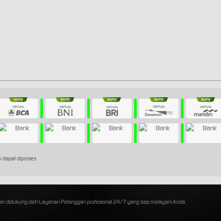
k dapat diproses
an didukung oleh Layanan Pelanggan profesional 24/7 yang siap melayani Anda.