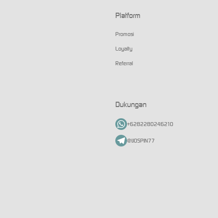
Platform
Promosi
Loyalty
Referral
Dukungan
+6282280246210
@IJOSPIN77