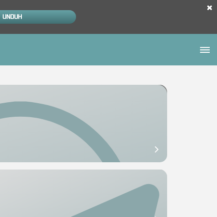
×
UNDUH