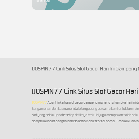
KLIK DISINI
IJOSPIN77 Link Situs Slot Gacor Hari Ini Gampa
IJOSPIN77 Link Situs Slot Gacor H
IJOSPIN77
Agent link situs slot gacor gampang menang terkemuka hari ini 
kenyamanan dan keamanan data bergabung bersama kami untuk bermai
slot yang selalu update setiap detiknya tentu ini juga merupakan salah satu 
sampai muncrat dengan analisa terbaik dari seo slot nomor 1 memiliki inovas