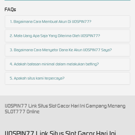
FAQs
1. Bagaimana Cara Membuat Akun Di IJOSPIN77?
2. Mata Uang Apa Saja Yang Diterima Oleh IJOSPIN77?
3. Bagaimana Cara Menyetor Dana Ke Akun IJOSPIN77 Saya?
4. Adakah batasan minimal dalam melakukan betting?
5. Apakah situs kami terpercaya?
IJOSPIN77 Link Situs Slot Gacor Hari Ini Gampang Menang
SLOT777 Online
IJOSPIN77 Link Situs Slot Gacor Hari Ini