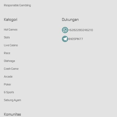
Responsible Gambling
Kategori
Dukungan
Hot Games
+6282280246210
Slots
@IJOSPIN77
Live Casino
Race
Olahraga
Crash Game
Arcade
Poker
E-Sports
Sabung Ayam
Komunitas