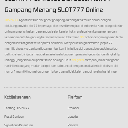
Gampang Menang SLOT777 Online
IJOSPIN77
Agent link situs slot gacor gampang menang terkemuka hari ini dengan
didukung provider slot77 terpercaya dan resmi terlengkap di indonesia. Kami penyedia slot
online memprioritaskan para anggota slot kami untuk mendapatkan kenyamanan dan
keamanan data bergabung bersama kami untuk bermain
slot
online dengan nyaman tentu
dengan link slot gacor serta aplikasi anti blokir. Menjadi keluarga bersama ijospin 77
memiliki akses vip dan kami juga memberikan link rtp live slot yang selalu update setiap
detiknya tentu ini juga merupakan salah satu bocoran game slot gacor dengan tingkat rtp
tertinggi yang selalu di update setiap hari nya. Situs
slot gacor
mempunyai link slot gacor
hari ini terbaru yang mudah jackpot sampai muncrat dengan analisa terbaik dari seo slot
nomor 1 memiliki inovasi dorongan terbaru yang tidak kalah canggih oleh situs lainnya.
Kebijaksanaan
Platform
Tentang IJOSPIN77
Promosi
Pusat Bantuan
Loyalty
Syarat dan Ketentuan
Referral