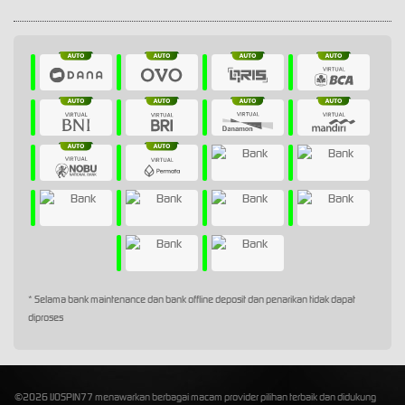
* Selama bank maintenance dan bank offline deposit dan penarikan tidak dapat
diproses
©2026 IJOSPIN77 menawarkan berbagai macam provider pilihan terbaik dan didukung