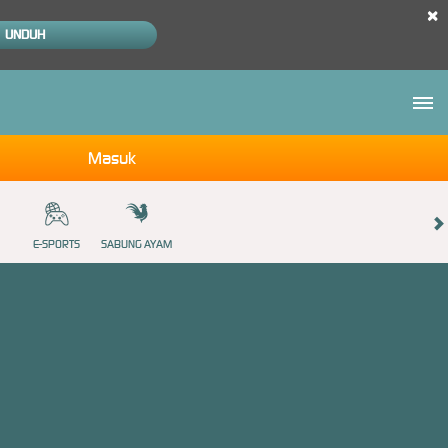
×
UNDUH
Masuk
E-SPORTS
SABUNG AYAM