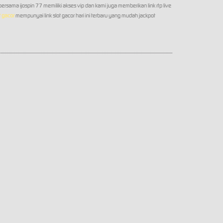
bersama ijospin 77 memiliki akses vip dan kami juga memberikan link rtp live
t gacor
mempunyai link slot gacor hari ini terbaru yang mudah jackpot