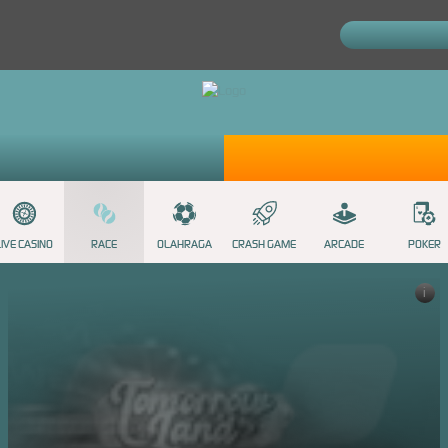
LIVE CASINO
RACE
OLAHRAGA
CRASH GAME
ARCADE
POKER
i