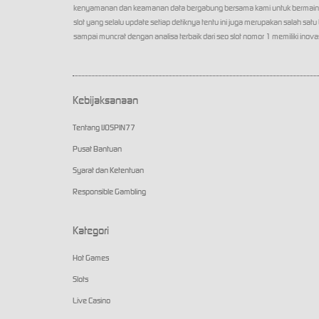
kenyamanan dan keamanan data bergabung bersama kami untuk bermai
slot yang selalu update setiap detiknya tentu ini juga merupakan salah satu 
sampai muncrat dengan analisa terbaik dari seo slot nomor 1 memiliki inovas
Kebijaksanaan
Tentang IJOSPIN77
Pusat Bantuan
Syarat dan Ketentuan
Responsible Gambling
Kategori
Hot Games
Slots
Live Casino