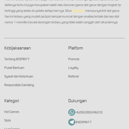
detiknya tentu ini juga merupakan salah satu bocoran game slot gacor dengan tingkat rtp
tertinggi yang selalu di update setiap hari nya. Situs
slot gacor
mempunyai link slot gacor
hari ini terbaru yang mudah jackpot sampai muncrat dengan analisa terbaik dari seo slot
nomor 1 memiliki inovasi dorongan terbaru yang tidak kalah canggih oleh situs lainnya.
Kebijaksanaan
Platform
Tentang IJOSPIN77
Promosi
Pusat Bantuan
Loyalty
Syarat dan Ketentuan
Referral
Responsible Gambling
Kategori
Dukungan
Hot Games
+6282280246210
Slots
@IJOSPIN77
Live Casino