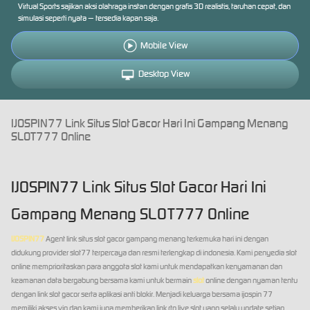
Virtual Sports sajikan aksi olahraga instan dengan grafis 3D realistis, taruhan cepat, dan
simulasi seperti nyata — tersedia kapan saja.
Mobile View
Desktop View
IJOSPIN77 Link Situs Slot Gacor Hari Ini Gampang Menang
SLOT777 Online
IJOSPIN77 Link Situs Slot Gacor Hari Ini
Gampang Menang SLOT777 Online
IJOSPIN77
Agent link situs slot gacor gampang menang terkemuka hari ini dengan
didukung provider slot77 terpercaya dan resmi terlengkap di indonesia. Kami penyedia slot
online memprioritaskan para anggota slot kami untuk mendapatkan kenyamanan dan
keamanan data bergabung bersama kami untuk bermain
slot
online dengan nyaman tentu
dengan link slot gacor serta aplikasi anti blokir. Menjadi keluarga bersama ijospin 77
memiliki akses vip dan kami juga memberikan link rtp live slot yang selalu update setiap