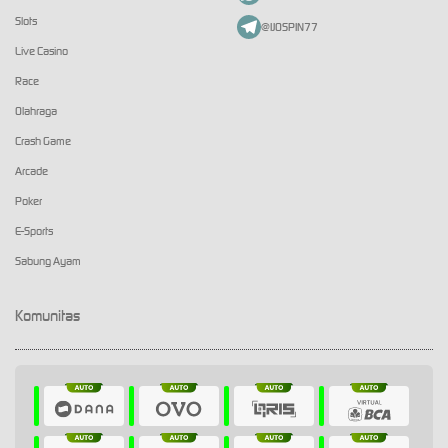
Slots
@IJOSPIN77
Live Casino
Race
Olahraga
Crash Game
Arcade
Poker
E-Sports
Sabung Ayam
Komunitas