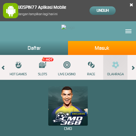
×
IJOSPIN77 Aplikasi Mobile
UNDUH
Jangan tampilkan lagi hari ini
Daftar
Masuk
HOT GAMES
SLOTS
LIVE CASINO
RACE
OLAHRAGA
CRA
CMD