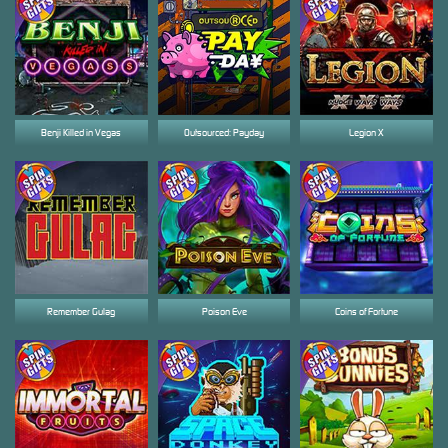
Benji Killed in Vegas
Outsourced: Payday
Legion X
Remember Gulag
Poison Eve
Coins of Fortune