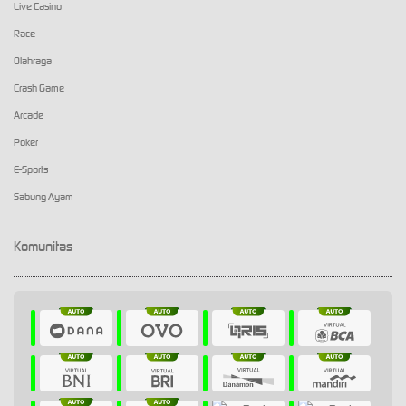
Live Casino
Race
Olahraga
Crash Game
Arcade
Poker
E-Sports
Sabung Ayam
Komunitas