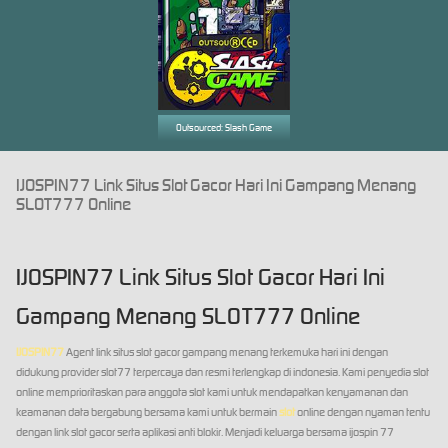
Outsourced: Slash Game
IJOSPIN77 Link Situs Slot Gacor Hari Ini Gampang Menang
SLOT777 Online
IJOSPIN77 Link Situs Slot Gacor Hari Ini
Gampang Menang SLOT777 Online
IJOSPIN77
Agent link situs slot gacor gampang menang terkemuka hari ini dengan
didukung provider slot77 terpercaya dan resmi terlengkap di indonesia. Kami penyedia slot
online memprioritaskan para anggota slot kami untuk mendapatkan kenyamanan dan
keamanan data bergabung bersama kami untuk bermain
slot
online dengan nyaman tentu
dengan link slot gacor serta aplikasi anti blokir. Menjadi keluarga bersama ijospin 77