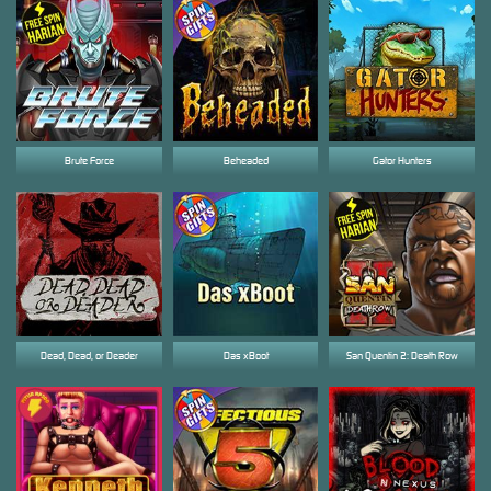
Brute Force
Beheaded
Gator Hunters
Dead, Dead, or Deader
Das xBoot
San Quentin 2: Death Row