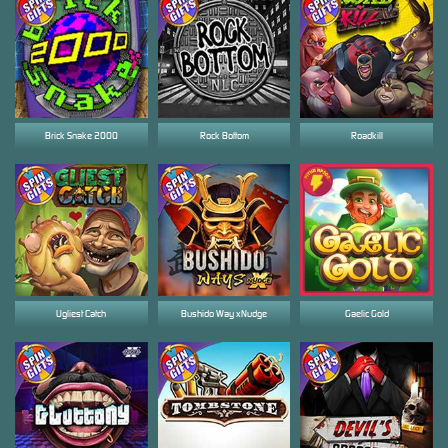
Brick Snake 2000
Rock Bottom
Roadkill
Ugliest Catch
Bushido Way xNudge
Gaelic Gold