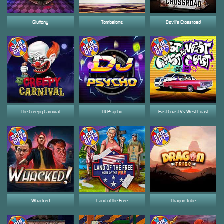
Gluttony
Tombstone
Devil's Crossroad
The Creepy Carnival
DJ Psycho
East Coast Vs West Coast
Whacked
Land of the Free
Dragon Tribe