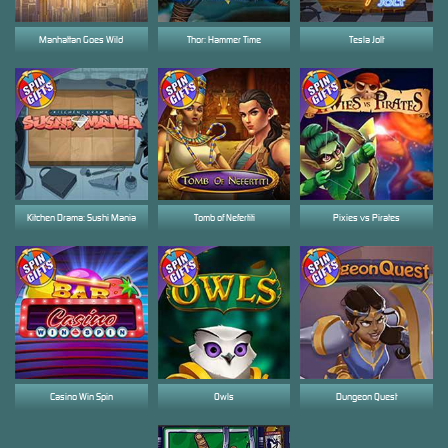
Manhattan Goes Wild
Thor: Hammer Time
Tesla Jolt
Kitchen Drama: Sushi Mania
Tomb of Nefertiti
Pixies vs Pirates
Casino Win Spin
Owls
Dungeon Quest