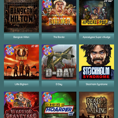
Bangkok Hilton
The Border
Apocalypse Super xNudge
Little Bighorn
D Day
Stockholm Syndrome