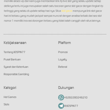
memiliki akses vip dan kami juga memberikan link rtp live slot yang selalu update setiap
detiknya tentu ini juga merupakan salah satu bocoran game slot gacor dengan tingkat rtp
tertinggi yang selalu di update setiap hari nya. Situs
slot gacor
mempunyai link slot gacor
hari ini terbaru yang mudah jackpot sampai muncrat dengan analisa terbaik dari seo slot
nomor 1 memiliki inovasi dorongan terbaru yang tidak kalah canggih oleh situs lainnya.
Kebijaksanaan
Platform
Tentang IJOSPIN77
Promosi
Pusat Bantuan
Loyalty
Syarat dan Ketentuan
Referral
Responsible Gambling
Kategori
Dukungan
Hot Games
+6282280246210
Slots
@IJOSPIN77