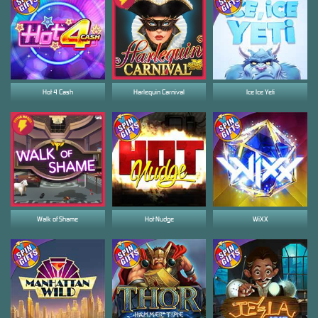
Hot 4 Cash
Harlequin Carnival
Ice Ice Yeti
Walk of Shame
Hot Nudge
WiXX