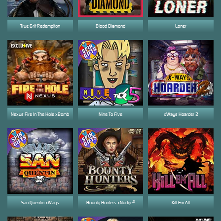
True Grit Redemption
Blood Diamond
Loner
Nexus Fire In The Hole xBomb
Nine To Five
xWays Hoarder 2
San Quentin xWays
Bounty Hunters xNudge®
Kill Em All