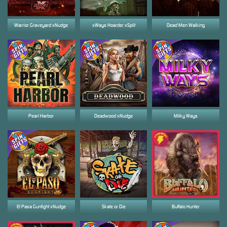
Warrior Graveyard xNudge
xWays Hoarder xSplit
Dead Men Walking
Pearl Harbor
Deadwood xNudge
Milky Ways
El Pasa Gunfight xNudge
Skate or Die
Buffalo Hunter