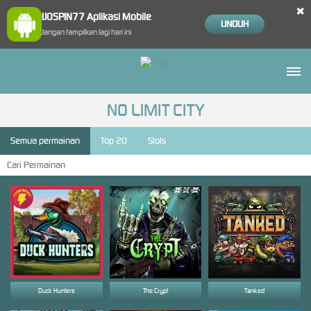
×
IJOSPIN77 Aplikasi Mobile
UNDUH
Jangan tampilkan lagi hari ini
NO LIMIT CITY
Semua permainan
Top 20
Slots
Duck Hunters
The Crypt
Tanked