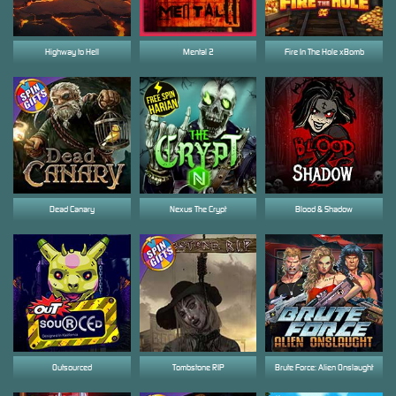
Highway to Hell
Mental 2
Fire In The Hole xBomb
Dead Canary
Nexus The Crypt
Blood & Shadow
Outsourced
Tombstone RIP
Brute Force: Alien Onslaught