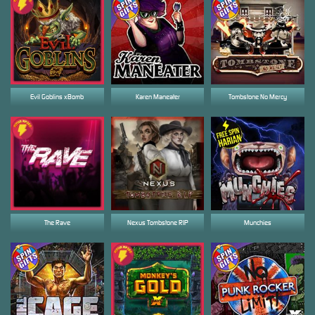
Evil Goblins xBomb
Karen Maneater
Tombstone No Mercy
The Rave
Nexus Tombstone RIP
Munchies