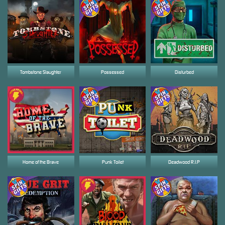
Tombstone Slaughter
Possessed
Disturbed
Home of the Brave
Punk Toilet
Deadwood R.I.P