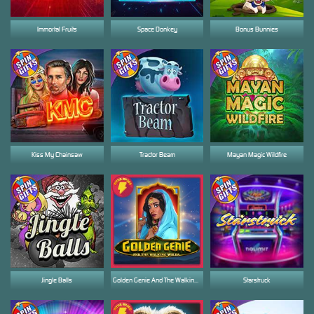
Immortal Fruits
Space Donkey
Bonus Bunnies
Kiss My Chainsaw
Tractor Beam
Mayan Magic Wildfire
Jingle Balls
Golden Genie And The Walking Wilds
Starstruck