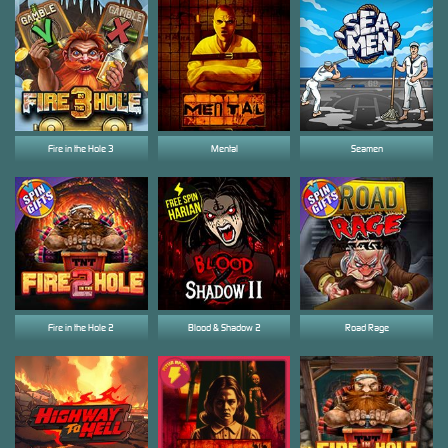
Fire in the Hole 3
Mental
Seamen
Fire in the Hole 2
Blood & Shadow 2
Road Rage