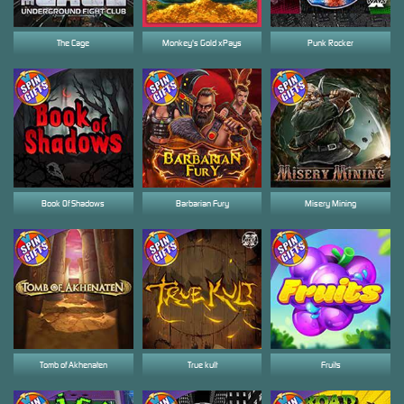
The Cage
Monkey's Gold xPays
Punk Rocker
Book Of Shadows
Barbarian Fury
Misery Mining
Tomb of Akhenaten
True kult
Fruits