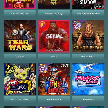
Kenneth Must Die
Infectious 5 xWays
Nexus Blood & Shadow
Tsar Wars
Serial
Folsom Prison
Nexus Outsourced
Punk Rocker 2
Flight Mode