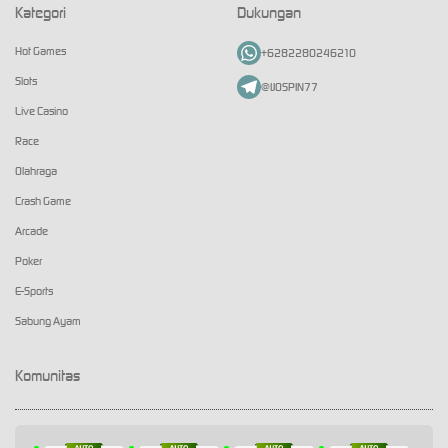
Kategori
Dukungan
Hot Games
+6282280246210
Slots
@IJOSPIN77
Live Casino
Race
Olahraga
Crash Game
Arcade
Poker
E-Sports
Sabung Ayam
Komunitas