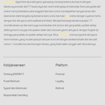
IJOSPIN77
Agent link situs slot gacor gampang menang terkemuka hari ini dengan
didukung provider slot77 terpercaya dan resmi terlengkap di indonesia. Kami penyedia slot
online memprioritaskan para anggota slot kami untuk mendapatkan kenyamanan dan
keamanan data bergabung bersama kami untuk bermain
slot
online dengan nyaman tentu
dengan link slot gacor serta aplikasi anti blokir. Menjadi keluarga bersama ijospin 77
memiliki akses vip dan kami juga memberikan link rtp live slot yang selalu update setiap
detiknya tentu ini juga merupakan salah satu bocoran game slot gacor dengan tingkat rtp
tertinggi yang selalu di update setiap hari nya. Situs
slot gacor
mempunyai link slot gacor
hari ini terbaru yang mudah jackpot sampai muncrat dengan analisa terbaik dari seo slot
nomor 1 memiliki inovasi dorongan terbaru yang tidak kalah canggih oleh situs lainnya.
Kebijaksanaan
Platform
Tentang IJOSPIN77
Promosi
Pusat Bantuan
Loyalty
Syarat dan Ketentuan
Referral
Responsible Gambling