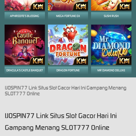
APHRODITE’S BLESSING
MEGA FORTUNE OX
SUSHI RUSH
DRACULA’S CASTLE BANQUET
DRAGON FORTUNE
MR DIAMOND DELUXE
IJOSPIN77 Link Situs Slot Gacor Hari Ini Gampang Menang
SLOT777 Online
IJOSPIN77 Link Situs Slot Gacor Hari Ini
Gampang Menang SLOT777 Online