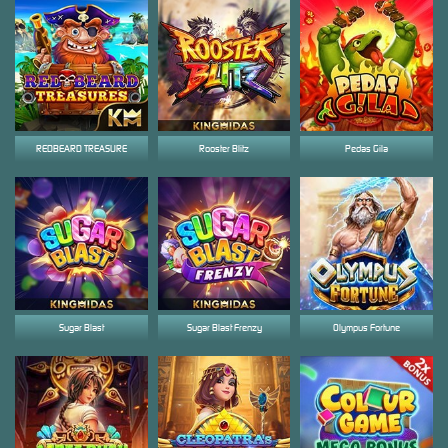
REDBEARD TREASURE
Rooster Blitz
Pedas Gila
Sugar Blast
Sugar Blast Frenzy
Olympus Fortune