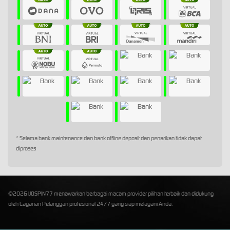
* Selama bank maintenance dan bank offline deposit dan penarikan tidak dapat
diproses
©2026 IJOSPIN77 menawarkan berbagai macam provider pilihan terbaik dan didukung
oleh Layanan Pelanggan profesional 24/7 yang siap melayani Anda.