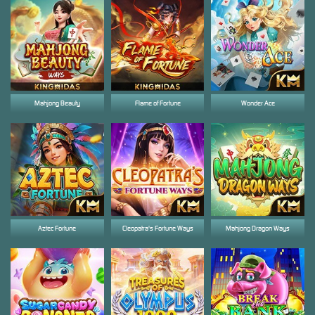
Mahjong Beauty
Flame of Fortune
Wonder Ace
Aztec Fortune
Cleopatra's Fortune Ways
Mahjong Dragon Ways