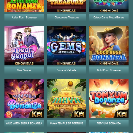
Aztec Rush Bonanza
Cleopatra's Treasure
Colour Game Mega Bonus
Dear Senpai
Gems of Valhalla
Gold Rush Bonanza
WILD WITCH SUGAR BONANZA
MAYA TEMPLE OF FORTUNE
TOMYUM BONANZA