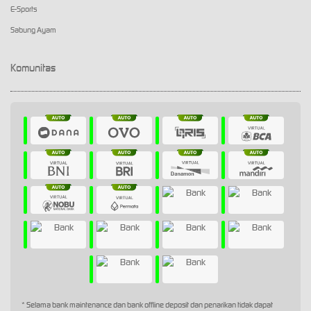
E-Sports
Sabung Ayam
Komunitas
* Selama bank maintenance dan bank offline deposit dan penarikan tidak dapat