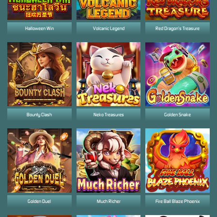
Halloween Win
Volcanic Legend
Red Dragon’s Treasure
Bounty Clash
Neko Treasures
Golden Snake
Golden Duel
Much Richer
Fire Ball Blaze Phoenix