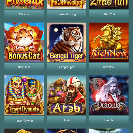
Phoenix
Fushen Coming
ZHAO YUN
Bonus Cat
Bengal Tiger
Rich Now
Egypt Dynasty
Arab
Dracula