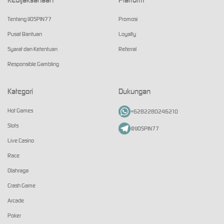
Tentang IJOSPIN77
Promosi
Pusat Bantuan
Loyalty
Syarat dan Ketentuan
Referral
Responsible Gambling
Kategori
Dukungan
Hot Games
+6282280246210
Slots
@IJOSPIN77
Live Casino
Race
Olahraga
Crash Game
Arcade
Poker