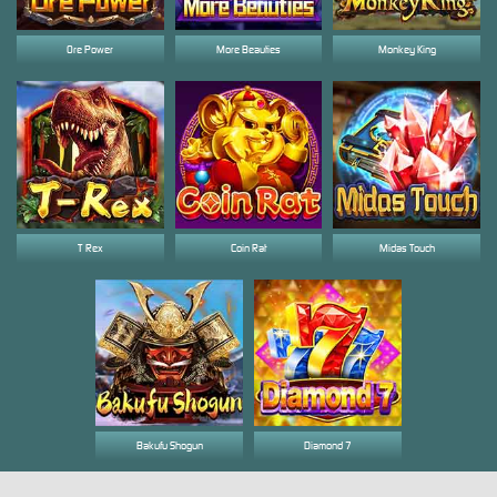
Ore Power
More Beauties
Monkey King
T-Rex
Coin Rat
Midas Touch
Bakufu Shogun
Diamond 7