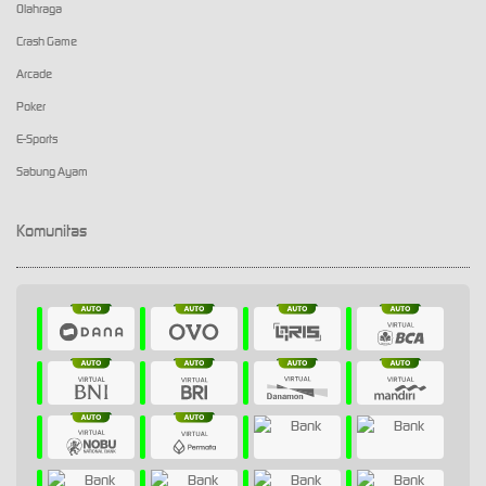
Olahraga
Crash Game
Arcade
Poker
E-Sports
Sabung Ayam
Komunitas