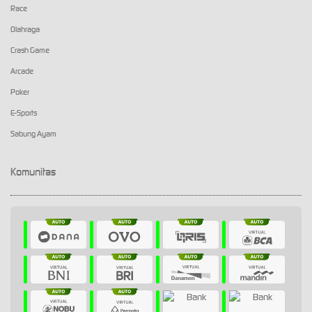
Race
Olahraga
Crash Game
Arcade
Poker
E-Sports
Sabung Ayam
Komunitas