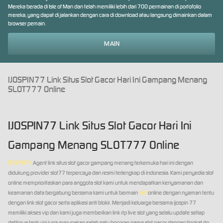
Mereka berada di Isle of Man dan telah memiliki lebih dari 700 permainan di portofolio
mereka, yang dapat di jalankan dengan cara di download atau langsung dimainkan dalam
browser pemain.
MAIN
IJOSPIN77 Link Situs Slot Gacor Hari Ini Gampang Menang
SLOT777 Online
IJOSPIN77 Link Situs Slot Gacor Hari Ini
Gampang Menang SLOT777 Online
IJOSPIN77
Agent link situs slot gacor gampang menang terkemuka hari ini dengan
didukung provider slot77 terpercaya dan resmi terlengkap di indonesia. Kami penyedia slot
online memprioritaskan para anggota slot kami untuk mendapatkan kenyamanan dan
keamanan data bergabung bersama kami untuk bermain
slot
online dengan nyaman tentu
dengan link slot gacor serta aplikasi anti blokir. Menjadi keluarga bersama ijospin 77
memiliki akses vip dan kami juga memberikan link rtp live slot yang selalu update setiap
detiknya tentu ini juga merupakan salah satu bocoran game slot gacor dengan tingkat rtp