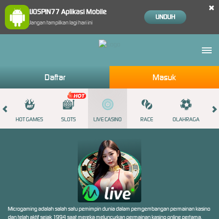
×
IJOSPIN77 Aplikasi Mobile
UNDUH
Jangan tampilkan lagi hari ini
Daftar
Masuk
HOT GAMES
SLOTS
LIVE CASINO
RACE
OLAHRAGA
CRA
Microgaming adalah salah satu pemimpin dunia dalam pemgembangan permainan kasino
dan telah aktif sejak 1994 saat mereka meluncurkan permainan kasino online pertama.