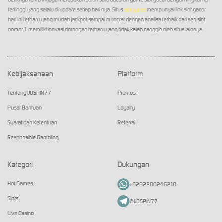
tertinggi yang selalu di update setiap hari nya. Situs
slot gacor
mempunyai link slot gacor
hari ini terbaru yang mudah jackpot sampai muncrat dengan analisa terbaik dari seo slot
nomor 1 memiliki inovasi dorongan terbaru yang tidak kalah canggih oleh situs lainnya.
Kebijaksanaan
Platform
Tentang IJOSPIN77
Promosi
Pusat Bantuan
Loyalty
Syarat dan Ketentuan
Referral
Responsible Gambling
Kategori
Dukungan
Hot Games
+6282280246210
Slots
@IJOSPIN77
Live Casino