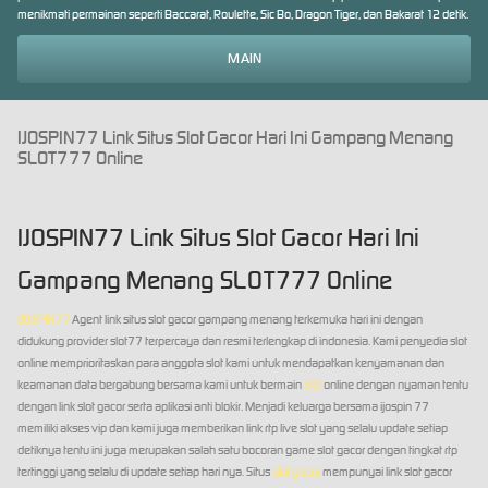
menikmati permainan seperti Baccarat, Roulette, Sic Bo, Dragon Tiger, dan Bakarat 12 detik.
MAIN
IJOSPIN77 Link Situs Slot Gacor Hari Ini Gampang Menang
SLOT777 Online
IJOSPIN77 Link Situs Slot Gacor Hari Ini
Gampang Menang SLOT777 Online
IJOSPIN77
Agent link situs slot gacor gampang menang terkemuka hari ini dengan
didukung provider slot77 terpercaya dan resmi terlengkap di indonesia. Kami penyedia slot
online memprioritaskan para anggota slot kami untuk mendapatkan kenyamanan dan
keamanan data bergabung bersama kami untuk bermain
slot
online dengan nyaman tentu
dengan link slot gacor serta aplikasi anti blokir. Menjadi keluarga bersama ijospin 77
memiliki akses vip dan kami juga memberikan link rtp live slot yang selalu update setiap
detiknya tentu ini juga merupakan salah satu bocoran game slot gacor dengan tingkat rtp
tertinggi yang selalu di update setiap hari nya. Situs
slot gacor
mempunyai link slot gacor