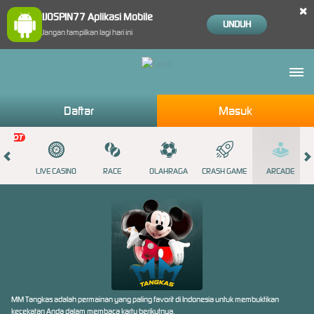
×
IJOSPIN77 Aplikasi Mobile
UNDUH
Jangan tampilkan lagi hari ini
Daftar
Masuk
OTS
LIVE CASINO
RACE
OLAHRAGA
CRASH GAME
ARCADE
MM Tangkas adalah permainan yang paling favorit di Indonesia untuk membuktikan
kecekatan Anda dalam membaca kartu berikutnya.