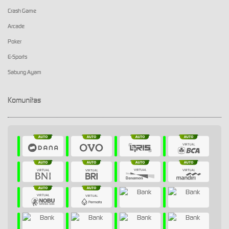
Crash Game
Arcade
Poker
E-Sports
Sabung Ayam
Komunitas